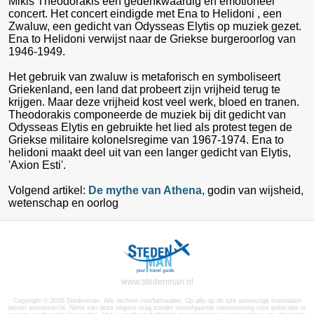
Mikis Theodorakis een gedenkwaardig en emotioneel
concert. Het concert eindigde met Ena to Helidoni , een
Zwaluw, een gedicht van Odysseas Elytis op muziek gezet.
Ena to Helidoni verwijst naar de Griekse burgeroorlog van
1946-1949.
Het gebruik van zwaluw is metaforisch en symboliseert
Griekenland, een land dat probeert zijn vrijheid terug te
krijgen. Maar deze vrijheid kost veel werk, bloed en tranen.
Theodorakis componeerde de muziek bij dit gedicht van
Odysseas Elytis en gebruikte het lied als protest tegen de
Griekse militaire kolonelsregime van 1967-1974. Ena to
helidoni maakt deel uit van een langer gedicht van Elytis,
'Axion Esti'.
Volgend artikel:
De mythe van Athena
, godin van wijsheid,
wetenschap en oorlog
www.stedenman.nl
Copyright © 2026 Stedenman. Alle rechten voorbehouden. Op alle op de site aanwezige materialen
berust auteursrecht. Niets van deze uitgave mag zonder voorafgaande toestemming voor publicatie in