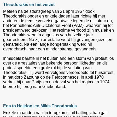
Theodorakis en het verzet
Meteen na de staatsgreep van 21 april 1967 dook
Theodorakis onder en enkele dagen later richtte hij met
anderen de eerste verzetsorganisatie tegen de dictatuur op,
het Panhellenic Anti-Dictatorial Front (PAM), waarvan hij tot
president werd gekozen. Het regime verbood zijn muziek en
Theodorakis werd in augustus van hetzelfde jaar
gearresteerd. Na zijn arrestatie werd hij gevangen gezet en
gemarteld. Na een lange hongerstaking werd hij
overgebracht naar een minder strenge gevangenis.
Inmiddels barstte in het buitenland een storm van protest los
over de arrestaties van bekende persoonlijkheden en dit
protest speelde een grote rol bij de vrijlating van
Theodorakis. Hij werd vervolgens veroordeeld tot huisarrest
in het dorp Zatouna op de Peloponnesos. In april 1970
vertrok hij naar Parijs en na de val van het regime in 1974
keerde hij terug naar Griekenland.
Ena to Helidoni en Mikis Theodorakis
Enkele maanden na zijn terugkomst uit ballingschap gaf