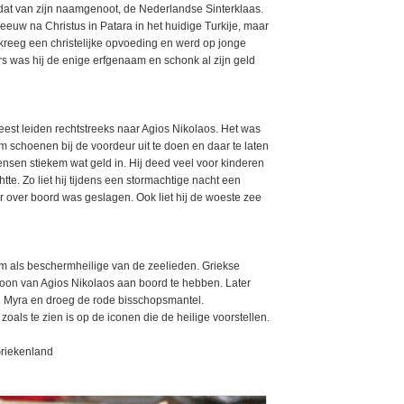
p dat van zijn naamgenoot, de Nederlandse Sinterklaas.
euw na Christus in Patara in het huidige Turkije, maar
 kreeg een christelijke opvoeding en werd op jonge
ders was hij de enige erfgenaam en schonk al zijn geld
feest leiden rechtstreeks naar Agios Nikolaos. Het was
m schoenen bij de voordeur uit te doen en daar te laten
nsen stiekem wat geld in. Hij deed veel voor kinderen
te. Zo liet hij tijdens een stormachtige nacht een
 over boord was geslagen. Ook liet hij de woeste zee
 als beschermheilige van de zeelieden. Griekse
oon van Agios Nikolaos aan boord te hebben. Later
 Myra en droeg de rode bisschopsmantel.
zoals te zien is op de iconen die de heilige voorstellen.
Griekenland