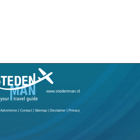
www.stedenman.nl
Adverteren
|
Contact
|
Sitemap
|
Disclaimer
|
Privacy