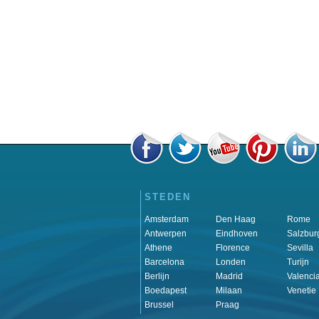
STEDEN
Amsterdam
Den Haag
Rome
Antwerpen
Eindhoven
Salzbur
Athene
Florence
Sevilla
Barcelona
Londen
Turijn
Berlijn
Madrid
Valenci
Boedapest
Milaan
Venetie
Brussel
Praag