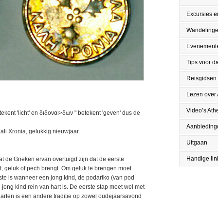
Excursies en
Wandeling
Evenement
Tips voor da
Reisgidsen
Lezen over
Video’s Ath
ent 'licht' en διδοναι>δων " betekent 'geven' dus de
Aanbieding
ali Xronia, gelukkig nieuwjaar.
Uitgaan
Handige lin
t de Grieken ervan overtuigd zijn dat de eerste
dt, geluk of pech brengt. Om geluk te brengen moet
este is wanneer een jong kind, de podariko (van pod
jong kind rein van hart is. De eerste stap moet wel met
Kaarten is een andere traditie op zowel oudejaarsavond