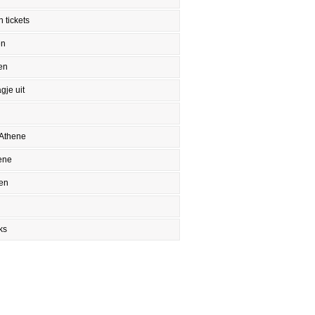
 tickets
en
en
gje uit
 Athene
ene
en
ks