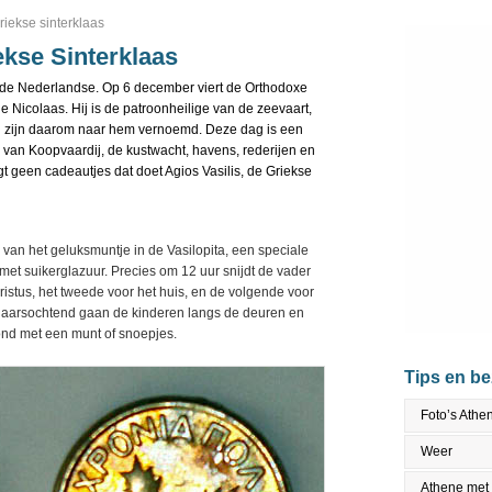
griekse sinterklaas
ekse Sinterklaas
n de Nederlandse. Op 6 december viert de Orthodoxe
 Nicolaas. Hij is de patroonheilige van de zeevaart,
n zijn daarom naar hem vernoemd. Deze dag is een
ie van Koopvaardij, de kustwacht, havens, rederijen en
t geen cadeautjes dat doet Agios Vasilis, de Griekse
n van het geluksmuntje in de Vasilopita, een speciale
et suikerglazuur. Precies om 12 uur snijdt de vader
hristus, het tweede voor het huis, en de volgende voor
jaarsochtend gaan de kinderen langs de deuren en
ond met een munt of snoepjes.
Tips en b
Foto’s Athe
Weer
Athene met