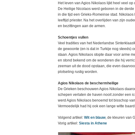
Het leven van Agios Nikolaos lijkt heel veel o
De Heilige Nicolaos werd geboren in de derde e
in die tijd een Grieks-Romeinse stad. Nikolaos
leeftijd priester. Na het overlijden van zijn ou
en bezittingen aan de armen.
Schoentjes vullen
Veel tradities van het Nederlandse Sinterklaas
de gewoonte (en is dat in Turkije nog steeds) o
staan. Agios Nikolaos stopte daar voor arme me
en stond bekend om de wonderen die hij verricht
zeeman uit de dood opstaan, die even daarvoor
plotseling rustig worden.
Agios Nikolaos de beschermheilige
De Grieken beschouwen Agios Nikolaos daarom
schepen verlaten de haven nooit zonder een ic
werd Agios Nikolaos benoemd tot bisschop van
Vermoedelijk had hij ook een lange witte baard 
Volgend artikel:
Wit en blauw
, de kleuren van 
Vorig artikel:
Siesta in Athene