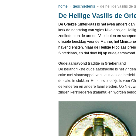
home
»
geschiedenis
»
de heilige vasilis de 
De Heilige Vasilis de Gri
De Griekse Sinterklaas is net even anders da
kerk de naamdag van Agios Nikolaos, de Heilige
zeelieden en de armen. Veel boten en schepe
officiële feestdag voor de Marine, het Minister
havendiensten. Maar de Heilige Nicolaas breng
Sinterklaas, en dat doet hij op oudejaarsavond.
Oudejaarsavond traditie in Griekenland
De belangrijkste oudejaarstraditie is het vinde
cake met sinaasappel-vanillesmaak en bedekt m
de cake in stukken. Het eerste stukje is voor C
de kinderen en andere familieleden. Op Nieuw
zingen kerstliederen (kalanta) en worden belo