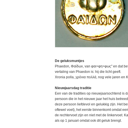
De geluksmuntjes
Phaedon, Φαίδων, van φαι>φη>φως" en dat betek
vertaling van Phaedon is: hij die licht geeft.
Xronia polla, χρόνια πολλά, nog vele jaren en K
Nieuwjaarsdag traditie
Een van de tradities op nieuwjaarsochtend is da
persoon die in het nieuwe jaar het huis betree
deze persoon liefdevol en gelukkig zijn. Het b
oftewel voet), het eerste binnenkomt omdat een 
de rechtervoet zijn en niet met de linkervoet. 
als op 1 januari omdat ook dit geluk brengt.