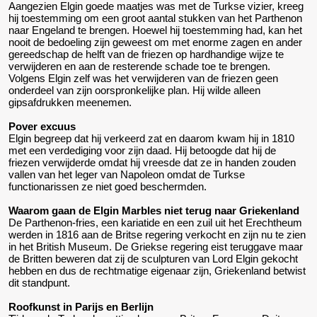
Aangezien Elgin goede maatjes was met de Turkse vizier, kreeg
hij toestemming om een groot aantal stukken van het Parthenon
naar Engeland te brengen. Hoewel hij toestemming had, kan het
nooit de bedoeling zijn geweest om met enorme zagen en ander
gereedschap de helft van de friezen op hardhandige wijze te
verwijderen en aan de resterende schade toe te brengen.
Volgens Elgin zelf was het verwijderen van de friezen geen
onderdeel van zijn oorspronkelijke plan. Hij wilde alleen
gipsafdrukken meenemen.
Pover excuus
Elgin begreep dat hij verkeerd zat en daarom kwam hij in 1810
met een verdediging voor zijn daad. Hij betoogde dat hij de
friezen verwijderde omdat hij vreesde dat ze in handen zouden
vallen van het leger van Napoleon omdat de Turkse
functionarissen ze niet goed beschermden.
Waarom gaan de Elgin Marbles niet terug naar Griekenland
De Parthenon-fries, een kariatide en een zuil uit het Erechtheum
werden in 1816 aan de Britse regering verkocht en zijn nu te zien
in het British Museum. De Griekse regering eist teruggave maar
de Britten beweren dat zij de sculpturen van Lord Elgin gekocht
hebben en dus de rechtmatige eigenaar zijn, Griekenland betwist
dit standpunt.
Roofkunst in Parijs en Berlijn