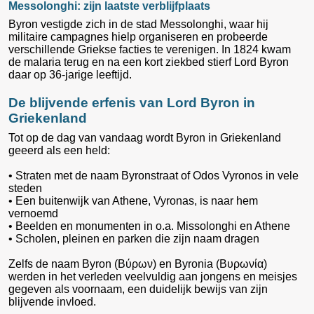
Messolonghi: zijn laatste verblijfplaats
Byron vestigde zich in de stad Messolonghi, waar hij
militaire campagnes hielp organiseren en probeerde
verschillende Griekse facties te verenigen. In 1824 kwam
de malaria terug en na een kort ziekbed stierf Lord Byron
daar op 36-jarige leeftijd.
De blijvende erfenis van Lord Byron in
Griekenland
Tot op de dag van vandaag wordt Byron in Griekenland
geeerd als een held:
• Straten met de naam Byronstraat of Odos Vyronos in vele
steden
• Een buitenwijk van Athene, Vyronas, is naar hem
vernoemd
• Beelden en monumenten in o.a. Missolonghi en Athene
• Scholen, pleinen en parken die zijn naam dragen
Zelfs de naam Byron (Βύρων) en Byronia (Βυρωνία)
werden in het verleden veelvuldig aan jongens en meisjes
gegeven als voornaam, een duidelijk bewijs van zijn
blijvende invloed.