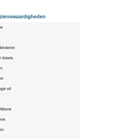
ezienswaardigheden
ne
 kinderen
 tickets
en
en
gje uit
 Athene
ene
en