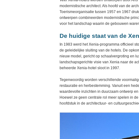
Veel Xenia-hotels werden ontworpen door Aris 
modernistische architect. Als hoofd van de arch
Toerismeorganisatie tussen 1957 en 1967 drukte 
ontwerpen combineerden modernistische princi
voor het landschap waarin de gebouwen ware
De huidige staat van de Xen
In 1983 werd het Xenia-programma officieel sto
de geleidelijke sluiting van de hotels. De opko
nieuw model, gericht op schaalvergroting en l
landschapsgerichte visie van Xenia naar de ac
beheerde Xenia-hotel sloot in 1997.
Tegenwoordig worden verschillende voormalig
restauratie en herbestemming. Vanuit een hed
waardevolle inzichten in duurzaam ontwerp en 
Hoewel ze geen centrale rol meer spelen in de G
hoofdstuk in de architectuur- en cultuurgeschie