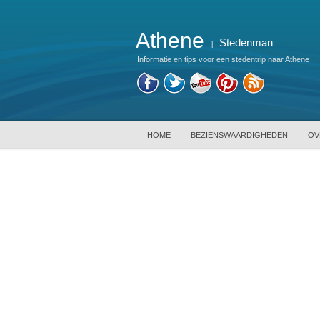
Athene
Stedenman
|
Informatie en tips voor een stedentrip naar Athene
HOME
BEZIENSWAARDIGHEDEN
OV