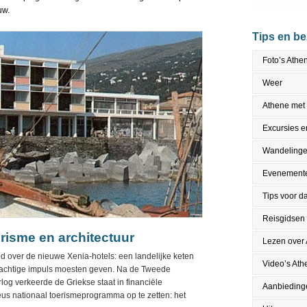
uw.
Tips en b
Foto’s Athe
Weer
Athene met
Excursies en
Wandeling
Evenement
Tips voor da
Reisgidsen
risme en architectuur
Lezen over
nd over de nieuwe Xenia-hotels: een landelijke keten
Video’s Ath
 krachtige impuls moesten geven. Na de Tweede
g verkeerde de Griekse staat in financiële
Aanbieding
eus nationaal toerismeprogramma op te zetten: het