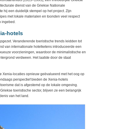
Konstantinidis (1913–1993), een invloedrijke Griekse
itecturale dienst van de Griekse Nationale
hij een duidelijk stempel op het project. Zijn
pes met lokale materialen en toonden veel respect
n ingebed.
ia-hotels
pgezet. Veranderende toeristische trends leidden tot
mst van internationale hotelketens introduceerde een
uxueuze voorzieningen, waardoor de minimalistische en
htergrond verdween. Het laatste door de staat
e Xenia-locaties opnieuw geëvalueerd met het oog op
endaags perspectief bieden de Xenia-hotels
toerisme dat is afgestemd op de lokale omgeving.
riekse toeristische sector, blijven ze een belangrijk
denis van het land.