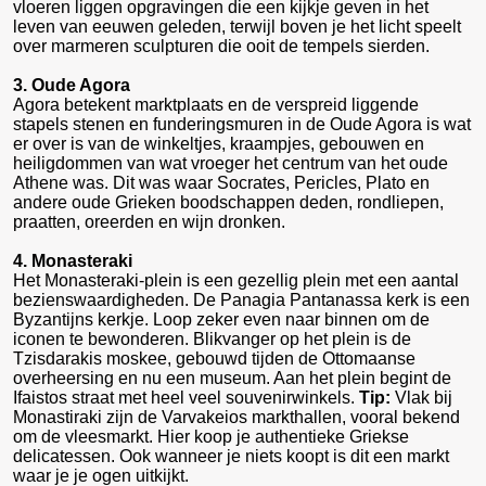
vloeren liggen opgravingen die een kijkje geven in het
leven van eeuwen geleden, terwijl boven je het licht speelt
over marmeren sculpturen die ooit de tempels sierden.
3. Oude Agora
Agora betekent marktplaats en de verspreid liggende
stapels stenen en funderingsmuren in de Oude Agora is wat
er over is van de winkeltjes, kraampjes, gebouwen en
heiligdommen van wat vroeger het centrum van het oude
Athene was. Dit was waar Socrates, Pericles, Plato en
andere oude Grieken boodschappen deden, rondliepen,
praatten, oreerden en wijn dronken.
4. Monasteraki
Het Monasteraki-plein is een gezellig plein met een aantal
bezienswaardigheden. De Panagia Pantanassa kerk is een
Byzantijns kerkje. Loop zeker even naar binnen om de
iconen te bewonderen. Blikvanger op het plein is de
Tzisdarakis moskee, gebouwd tijden de Ottomaanse
overheersing en nu een museum. Aan het plein begint de
Ifaistos straat met heel veel souvenirwinkels.
Tip:
Vlak bij
Monastiraki zijn de Varvakeios markthallen, vooral bekend
om de vleesmarkt. Hier koop je authentieke Griekse
delicatessen. Ook wanneer je niets koopt is dit een markt
waar je je ogen uitkijkt.