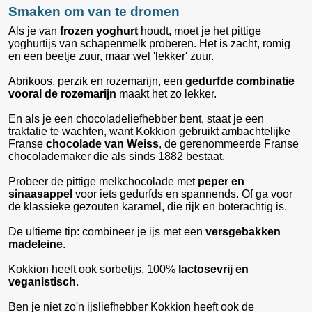
Smaken om van te dromen
Als je van
frozen yoghurt
houdt, moet je het pittige
yoghurtijs van schapenmelk proberen. Het is zacht, romig
en een beetje zuur, maar wel 'lekker' zuur.
Abrikoos, perzik en rozemarijn, een
gedurfde combinatie
vooral de rozemarijn
maakt het zo lekker.
En als je een chocoladeliefhebber bent, staat je een
traktatie te wachten, want Kokkion gebruikt ambachtelijke
Franse
chocolade van Weiss
, de gerenommeerde Franse
chocolademaker die als sinds 1882 bestaat.
Probeer de pittige melkchocolade met
peper en
sinaasappel
voor iets gedurfds en spannends. Of ga voor
de klassieke gezouten karamel, die rijk en boterachtig is.
De ultieme tip: combineer je ijs met een
versgebakken
madeleine
.
Kokkion heeft ook sorbetijs, 100%
lactosevrij en
veganistisch
.
Ben je niet zo'n ijsliefhebber Kokkion heeft ook de