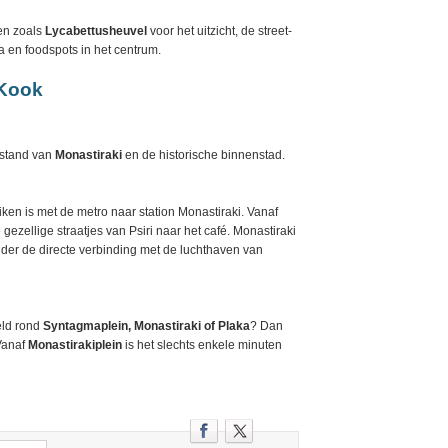
en zoals
Lycabettusheuvel
voor het uitzicht, de street-
 en foodspots in het centrum.
 Kook
afstand van
Monastiraki
en de historische binnenstad.
ken is met de metro naar station Monastiraki. Vanaf
gezellige straatjes van Psiri naar het café. Monastiraki
er de directe verbinding met de luchthaven van
eeld rond
Syntagmaplein, Monastiraki of Plaka
? Dan
 Vanaf
Monastirakiplein
is het slechts enkele minuten