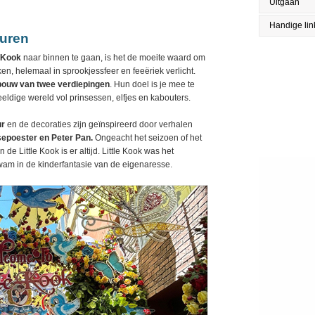
Uitgaan
Handige lin
guren
e Kook
naar binnen te gaan, is het de moeite waard om
ken, helemaal in sprookjessfeer en feeëriek verlicht.
bouw
van twee verdiepingen
. Hun doel is je mee te
eldige wereld vol prinsessen, elfjes en kabouters.
ur
en de decoraties zijn geïnspireerd door verhalen
sepoester en Peter Pan.
Ongeacht het seizoen of het
 de Little Kook is er altijd. Little Kook was het
kwam in de kinderfantasie van de eigenaresse.