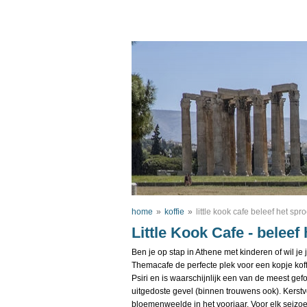
home
»
koffie
»
little kook cafe beleef het spr
Little Kook Cafe - beleef
Ben je op stap in Athene met kinderen of wil je
Themacafe de perfecte plek voor een kopje koffie
Psiri en is waarschijnlijk een van de meest ge
uitgedoste gevel (binnen trouwens ook). Kerstv
bloemenweelde in het voorjaar. Voor elk seizo