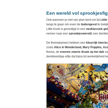
Een wereld vol sprookjesfi
Ook wanneer je niet van plan bent om bij
Littl
langs te gaan om even de
buitengevel
te bekij
Little Kook is gevestigd in een
neoklassiek ge
nemen naar een
sprookjeswereld
, een denkbe
De themakamers hebben een
kleurrijk interie
zoals
Alice in Wonderland, Mary Poppins, As
thema, de
enorme zwarte draak op het dak
van
denkbeeldige elfje dat bijna tot werkelijkheid 