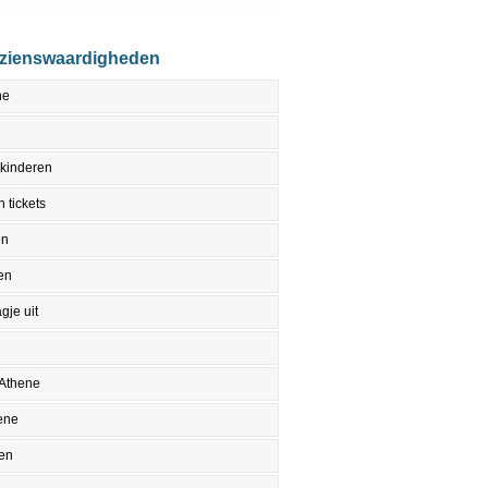
ezienswaardigheden
ne
 kinderen
 tickets
en
en
gje uit
 Athene
ene
en