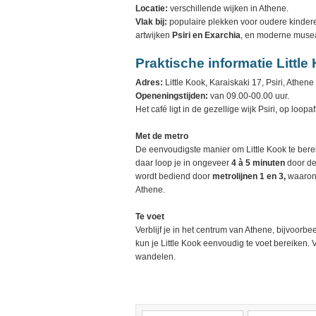
Locatie:
verschillende wijken in Athene.
Vlak bij:
populaire plekken voor oudere kinder
artwijken
Psiri en Exarchia
, en moderne musea
Praktische informatie Little
Adres:
Little Kook, Karaiskaki 17, Psiri, Athene
Openeningstijden:
van 09.00-00.00 uur.
Het café ligt in de gezellige wijk Psiri, op loop
Met de metro
De eenvoudigste manier om Little Kook te berei
daar loop je in ongeveer
4 à 5 minuten
door de 
wordt bediend door
metrolijnen 1 en 3,
waarond
Athene.
Te voet
Verblijf je in het centrum van Athene, bijvoorb
kun je Little Kook eenvoudig te voet bereiken.
wandelen.