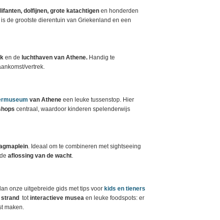
olifanten, dolfijnen, grote katachtigen
en honderden
t is de grootste dierentuin van Griekenland en een
rk
en de
luchthaven van Athene.
Handig te
ankomst/vertrek.
ndermuseum
van Athene
een leuke tussenstop. Hier
kshops
centraal, waardoor kinderen spelenderwijs
agmaplein
. Ideaal om te combineren met sightseeing
 de
aflossing van de wacht
.
dan onze uitgebreide gids met tips voor
kids en tieners
 strand
tot
interactieve musea
en leuke foodspots: er
ast maken.