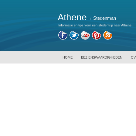
Athene
Stedenman
|
Informatie en tips voor een stedentrip naar Athene
HOME
BEZIENSWAARDIGHEDEN
OV