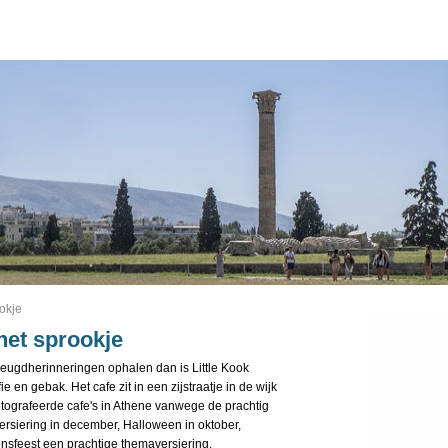
ookje
 het sprookje
 jeugdherinneringen ophalen dan is Little Kook
 en gebak. Het cafe zit in een zijstraatje in de wijk
fotografeerde cafe's in Athene vanwege de prachtig
ersiering in december, Halloween in oktober,
ensfeest een prachtige themaversiering.