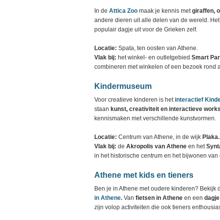
In de
Attica Zoo
maak je kennis met
giraffen, 
andere dieren uit alle delen van de wereld. He
populair dagje uit voor de Grieken zelf.
Locatie:
Spata, ten oosten van Athene.
Vlak bij:
het winkel- en outletgebied
Smart Pa
combineren met winkelen of een bezoek rond a
Kindermuseum
Voor creatieve kinderen is het
interactief Ki
staan
kunst, creativiteit en interactieve wor
kennismaken met verschillende kunstvormen.
Locatie:
Centrum van Athene, in de wijk
Plaka.
Vlak bij:
de
Akropolis van Athene
en het
Synt
in het historische centrum en het bijwonen van
Athene met kids en tieners
Ben je in Athene met oudere kinderen? Bekijk 
in Athene.
Van
fietsen in Athene
en een
dagje
zijn volop activiteiten die ook tieners enthousi