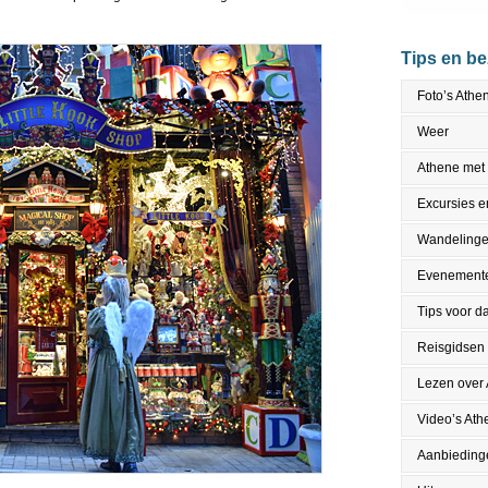
Tips en b
Foto’s Athe
Weer
Athene met
Excursies en
Wandeling
Evenement
Tips voor da
Reisgidsen
Lezen over
Video’s Ath
Aanbieding