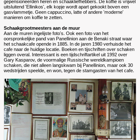
gepensioneerden heren en schaakliefhebbers. De koffie is vrijwel
uitsluitend 'Ellinikos', elk kopje wordt apart gekookt boven een
gasvlammetje. Geen cappuccino, latte of andere 'moderne'
manieren om koffie te zetten.
Schaakgrootmeesters aan de muur
Aan de muren ingelijste foto's. Ook een foto van het
oorspronkelijke pand van Panellinion aan de Benaki straat waar
het schaakcafe opende in 1885. In de jaren 1980 verhuisde het
cafe naar de huidige locatie. Boeken en tijschriften over schaken
liggen overal. Interessant is een tijdschriftartikel uit 1992 over
Gary Kasparov, de voormalige Russische wereldkampioen
schaken, die niet alleen langskwam bij Panellinion, maar ook 30
wedstrijden speelde, en won, tegen de stamgasten van het cafe.