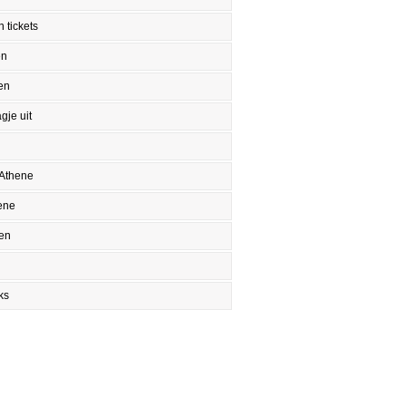
 tickets
en
en
gje uit
 Athene
ene
en
ks