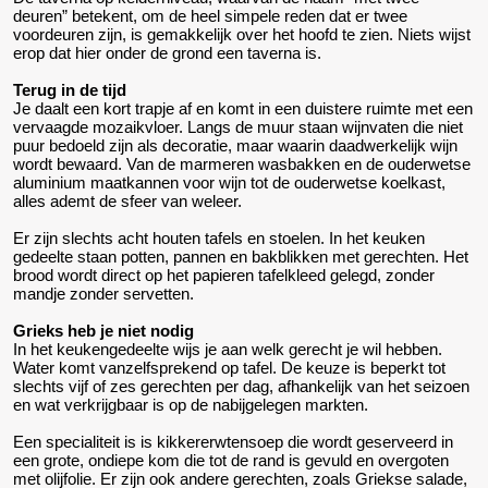
deuren” betekent, om de heel simpele reden dat er twee
voordeuren zijn, is gemakkelijk over het hoofd te zien. Niets wijst
erop dat hier onder de grond een taverna is.
Terug in de tijd
Je daalt een kort trapje af en komt in een duistere ruimte met een
vervaagde mozaikvloer. Langs de muur staan wijnvaten die niet
puur bedoeld zijn als decoratie, maar waarin daadwerkelijk wijn
wordt bewaard. Van de marmeren wasbakken en de ouderwetse
aluminium maatkannen voor wijn tot de ouderwetse koelkast,
alles ademt de sfeer van weleer.
Er zijn slechts acht houten tafels en stoelen. In het keuken
gedeelte staan potten, pannen en bakblikken met gerechten. Het
brood wordt direct op het papieren tafelkleed gelegd, zonder
mandje zonder servetten.
Grieks heb je niet nodig
In het keukengedeelte wijs je aan welk gerecht je wil hebben.
Water komt vanzelfsprekend op tafel. De keuze is beperkt tot
slechts vijf of zes gerechten per dag, afhankelijk van het seizoen
en wat verkrijgbaar is op de nabijgelegen markten.
Een specialiteit is is kikkererwtensoep die wordt geserveerd in
een grote, ondiepe kom die tot de rand is gevuld en overgoten
met olijfolie. Er zijn ook andere gerechten, zoals Griekse salade,