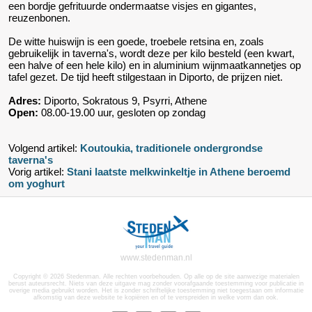
een bordje gefrituurde ondermaatse visjes en gigantes,
reuzenbonen.
De witte huiswijn is een goede, troebele retsina en, zoals
gebruikelijk in taverna's, wordt deze per kilo besteld (een kwart,
een halve of een hele kilo) en in aluminium wijnmaatkannetjes op
tafel gezet. De tijd heeft stilgestaan in Diporto, de prijzen niet.
Adres:
Diporto, Sokratous 9, Psyrri, Athene
Open:
08.00-19.00 uur, gesloten op zondag
Volgend artikel:
Koutoukia, traditionele ondergrondse
taverna's
Vorig artikel:
Stani laatste melkwinkeltje in Athene beroemd
om yoghurt
www.stedenman.nl
Copyright © 2026 Stedenman. Alle rechten voorbehouden. Op alle op de site aanwezige materialen
berust auteursrecht. Niets van deze uitgave mag zonder voorafgaande toestemming voor publicatie in
overige media gebruikt worden. Het is zonder schriftelijke toestemming niet toegestaan om informatie
afkomstig van deze website te kopiëren en of te verspreiden in welke vorm dan ook.