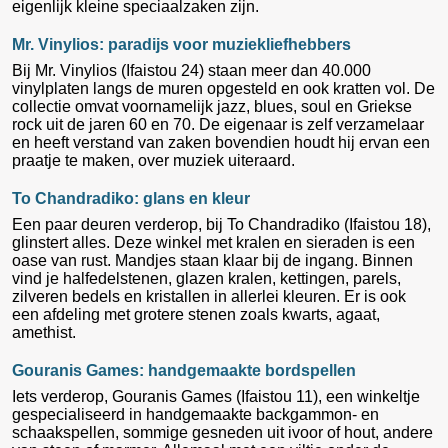
eigenlijk kleine speciaalzaken zijn.
Mr. Vinylios: paradijs voor muziekliefhebbers
Bij Mr. Vinylios (Ifaistou 24) staan meer dan 40.000
vinylplaten langs de muren opgesteld en ook kratten vol. De
collectie omvat voornamelijk jazz, blues, soul en Griekse
rock uit de jaren 60 en 70. De eigenaar is zelf verzamelaar
en heeft verstand van zaken bovendien houdt hij ervan een
praatje te maken, over muziek uiteraard.
To Chandradiko: glans en kleur
Een paar deuren verderop, bij To Chandradiko (Ifaistou 18),
glinstert alles. Deze winkel met kralen en sieraden is een
oase van rust. Mandjes staan klaar bij de ingang. Binnen
vind je halfedelstenen, glazen kralen, kettingen, parels,
zilveren bedels en kristallen in allerlei kleuren. Er is ook
een afdeling met grotere stenen zoals kwarts, agaat,
amethist.
Gouranis Games: handgemaakte bordspellen
Iets verderop, Gouranis Games (Ifaistou 11), een winkeltje
gespecialiseerd in handgemaakte backgammon- en
schaakspellen, sommige gesneden uit ivoor of hout, andere