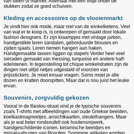
van steen of marmer. Allemaal met een viltje onder de
stukken zodat ze goed schuiven.
Kleding en accessoires op de vlooienmarkt
Je vindt hier ook mode, maar niet van de winkelketens. Veel
van wat er te koop is, is ontworpen of gemaakt door lokale
fashion designers. Er zijn kraampjes met vintage jurken,
handgestikte leren sandalen, geborduurde blouses en
zijden sjaals. Leren riemen hangen aan haken.
Handgemaakte tassen liggen op stapels Verder heel veel
sieraden gemaakt van messing, turquoise en andere half-
edelstenen. In tegenstelling tot chique winkelstraten zijn de
dingen niet altijd netjes uitgestald of voorzien van
prijsstickers. Je moet ernaar vragen. Soms moet je alle
dozen en kratten doorspitten. Maar dat is nou juist het leuke
ervan.
Souvenirs, zorgvuldig gekozen
Vooral in de Ifaistou-straat vind je de typische souvenirs
zoals T-shirts met afbeeldingen van oude Griekse beelden,
koelkastmagneetjes, ansichtkaarten, sleutelhangers. Maar
als je wat beter rondsnufelt ook houtensnijwerk,
handgeschilderde iconen, keramische beeldjes en
miniatuurbustes van filosofen. Sommige artikelen worden