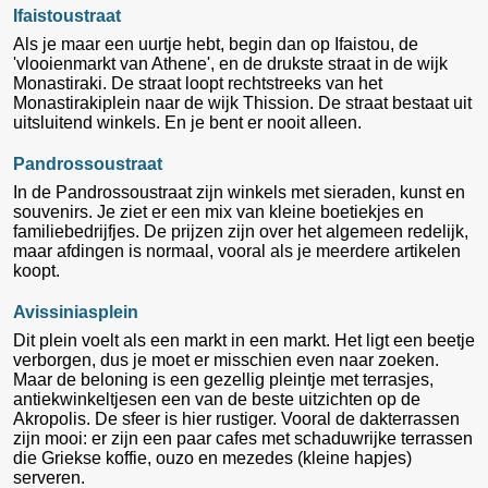
Ifaistoustraat
Als je maar een uurtje hebt, begin dan op Ifaistou, de
'vlooienmarkt van Athene', en de drukste straat in de wijk
Monastiraki. De straat loopt rechtstreeks van het
Monastirakiplein naar de wijk Thission. De straat bestaat uit
uitsluitend winkels. En je bent er nooit alleen.
Pandrossoustraat
In de Pandrossoustraat zijn winkels met sieraden, kunst en
souvenirs. Je ziet er een mix van kleine boetiekjes en
familiebedrijfjes. De prijzen zijn over het algemeen redelijk,
maar afdingen is normaal, vooral als je meerdere artikelen
koopt.
Avissiniasplein
Dit plein voelt als een markt in een markt. Het ligt een beetje
verborgen, dus je moet er misschien even naar zoeken.
Maar de beloning is een gezellig pleintje met terrasjes,
antiekwinkeltjesen een van de beste uitzichten op de
Akropolis. De sfeer is hier rustiger. Vooral de dakterrassen
zijn mooi: er zijn een paar cafes met schaduwrijke terrassen
die Griekse koffie, ouzo en mezedes (kleine hapjes)
serveren.