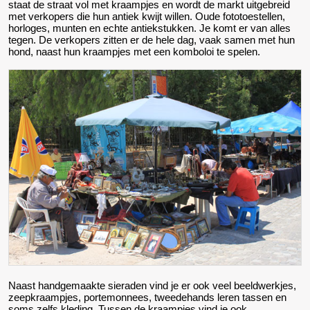
staat de straat vol met kraampjes en wordt de markt uitgebreid
met verkopers die hun antiek kwijt willen. Oude fototoestellen,
horloges, munten en echte antiekstukken. Je komt er van alles
tegen. De verkopers zitten er de hele dag, vaak samen met hun
hond, naast hun kraampjes met een komboloi te spelen.
Naast handgemaakte sieraden vind je er ook veel beeldwerkjes,
zeepkraampjes, portemonnees, tweedehands leren tassen en
soms zelfs kleding. Tussen de kraampjes vind je ook