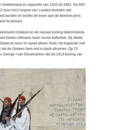
an Griekenland en regeerde van 1832 tot 1862. Na 400
32 door het Congres van Londen besloten dat
st worden en boden de troon aan de Beierse prins
erin te kennen.
riekenland instabiel en de nieuwe koning bekommerde
iet Grieks-orthodox maar rooms-katholiek. Hij stelde
rieks te leren en sprak alleen Duits. Hij regeerde met
ts dat de Grieken hem niet in dank afnamen. Op 23
was George I van Denemarken die tot 1913 koning van