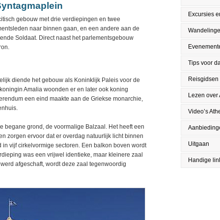
Syntagmaplein
Excursies en
itisch gebouw met drie verdiepingen en twee
mentsleden naar binnen gaan, en een andere aan de
Wandeling
ekende Soldaat. Direct naast het parlementsgebouw
Evenement
ron.
Tips voor da
Reisgidsen
ijk diende het gebouw als Koninklijk Paleis voor de
 koningin Amalia woonden er en later ook koning
Lezen over
referendum een eind maakte aan de Griekse monarchie,
enhuis.
Video’s Ath
de begane grond, de voormalige Balzaal. Het heeft een
Aanbieding
n zorgen ervoor dat er overdag natuurlijk licht binnen
Uitgaan
 in vijf cirkelvormige sectoren. Een balkon boven wordt
rdieping was een vrijwel identieke, maar kleinere zaal
Handige lin
 werd afgeschaft, wordt deze zaal tegenwoordig