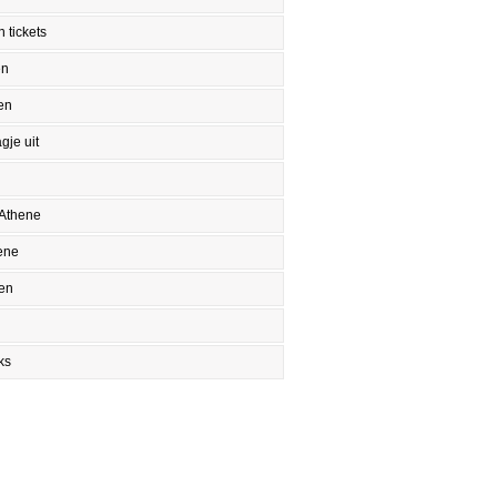
 tickets
en
en
gje uit
 Athene
ene
en
ks