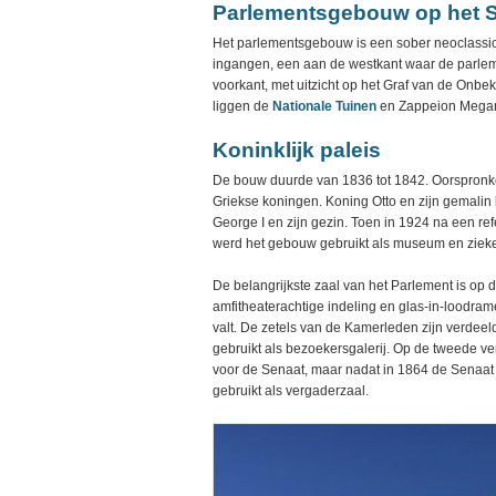
Parlementsgebouw op het 
Het parlementsgebouw is een sober neoclassic
ingangen, een aan de westkant waar de parle
voorkant, met uitzicht op het Graf van de Onb
liggen de
Nationale Tuinen
en Zappeion Mega
Koninklijk paleis
De bouw duurde van 1836 tot 1842. Oorspronkel
Griekse koningen. Koning Otto en zijn gemalin
George I en zijn gezin. Toen in 1924 na een 
werd het gebouw gebruikt als museum en ziek
De belangrijkste zaal van het Parlement is op 
amfitheaterachtige indeling en glas-in-loodrame
valt. De zetels van de Kamerleden zijn verdeeld
gebruikt als bezoekersgalerij. Op de tweede ve
voor de Senaat, maar nadat in 1864 de Senaat
gebruikt als vergaderzaal.