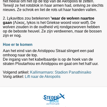
het heelal om het op de top van de Akropolis te zetten.
Terwijl ze het rotsblok in haar armen had, ontving ze slechts
nieuws. Ze schrok en liet de rots uit haar handen vallen.
2. Lykavittos zou betekenen
'waar de wolven naartoe
gaan
(Λύκος, lykos is het Griekse woord voor wolf). De
wolven zouden in de oudheid vrij rondgezworven hebben
op de beboste heuvel. Ze zijn verdwenen, maar de bossen
zijn er nog.
Hoe er te komen
Aan het eind van de Aristippou Straat slingert een pad
omhoog naar de top.
De ingang van het kabelbaantje is op de hoek van de
straten Ploutarhiou en Aristippou en gaat om het half uur.
Volgend artikel:
Kallimarmaro: Stadion Panathinaiko
Vorig artikel:
Lift naar de Akropolis