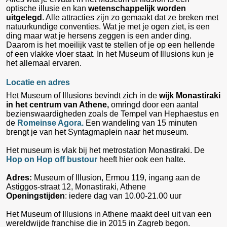
optische illusie en kan
wetenschappelijk worden
uitgelegd
. Alle attracties zijn zo gemaakt dat ze breken met
natuurkundige conventies. Wat je met je ogen ziet, is een
ding maar wat je hersens zeggen is een ander ding.
Daarom is het moeilijk vast te stellen of je op een hellende
of een vlakke vloer staat. In het Museum of Illusions kun je
het allemaal ervaren.
Locatie en adres
Het Museum of Illusions bevindt zich in de
wijk Monastiraki
in het centrum van Athene,
omringd door een aantal
bezienswaardigheden zoals de Tempel van Hephaestus en
de
Romeinse Agora.
Een wandeling van 15 minuten
brengt je van het Syntagmaplein naar het museum.
Het museum is vlak bij het metrostation Monastiraki. De
Hop on Hop off bustour
heeft hier ook een halte.
Adres:
Museum of Illusion, Ermou 119, ingang aan de
Astiggos-straat 12, Monastiraki, Athene
Openingstijden
: iedere dag van 10.00-21.00 uur
Het Museum of Illusions in Athene maakt deel uit van een
wereldwijde franchise die in 2015 in Zagreb begon.