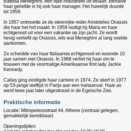
Battista Meneghini, een rijke industrieel uit Milaan. Behalve
haar geliefde is hij ook haar manager. Het huwelijk duurde
tot 1959.
In 1957 ontmoette ze de steenrijke reder Aristoteles Onassis
die haar het hof maakt. In 1959 nodigt hij Maria en haar
echtgenoot uit voor een vakantie op zijn jacht. Ze wordt
hevig verliefd op Onassis, iets wat Meneghini al lang voelde
aankomen.
Ze scheidde van haar Italiaanse echtgenoot en woonde 10
jaar samen met Onassis. In 1968 verliet hij haar om te
trouwen met de voormalige Amerikaanse first lady Jackie
Kennedy.
Callas ging eindigde haar carriere in 1974. Ze stierf in 1977
op 53-jarige leeftijd in Parijs aan een hartaanval. Haar as
werd twee jaar later uitgestrooid in de Egeische Zee.
Praktische informatie
Locatie: Mitropoleosstraat 44, Athene (centraal gelegen,
gemakkelijk bereikbaar)
Openingstijden: