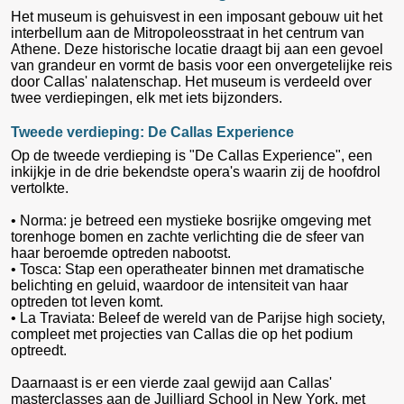
Het museum is gehuisvest in een imposant gebouw uit het
interbellum aan de Mitropoleosstraat in het centrum van
Athene. Deze historische locatie draagt bij aan een gevoel
van grandeur en vormt de basis voor een onvergetelijke reis
door Callas' nalatenschap. Het museum is verdeeld over
twee verdiepingen, elk met iets bijzonders.
Tweede verdieping: De Callas Experience
Op de tweede verdieping is "De Callas Experience", een
inkijkje in de drie bekendste opera's waarin zij de hoofdrol
vertolkte.
• Norma: je betreed een mystieke bosrijke omgeving met
torenhoge bomen en zachte verlichting die de sfeer van
haar beroemde optreden nabootst.
• Tosca: Stap een operatheater binnen met dramatische
belichting en geluid, waardoor de intensiteit van haar
optreden tot leven komt.
• La Traviata: Beleef de wereld van de Parijse high society,
compleet met projecties van Callas die op het podium
optreedt.
Daarnaast is er een vierde zaal gewijd aan Callas'
masterclasses aan de Juilliard School in New York, met