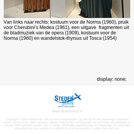
Van links naar rechts: kostuum voor de Norma (1960), pruik
voor Cherubini's Medea (1961), een uitgave fragmenten uit
de bladmuziek van de opera (1909), kostuum voor de
Norma (1960) en wandelstok-thyrsus uit Tosca (1954)
display: none;
www.stedenman.nl
Copyright © 2026 Stedenman. Alle rechten voorbehouden. Op alle op de site aanwezige materialen
berust auteursrecht. Niets van deze uitgave mag zonder voorafgaande toestemming voor publicatie in
overige media gebruikt worden. Het is zonder schriftelijke toestemming niet toegestaan om informatie
afkomstig van deze website te kopiëren en of te verspreiden in welke vorm dan ook.