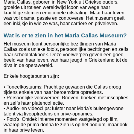
Maria Callas, geboren in New York uit Griekse ouders,
groeide uit tot een wereldwijd icoon vanwege haar
krachtige stem en emotionele uitstraling. Maar haar leven
was vol drama, passie en controverse. Het museum geeft
een inkijkje in wie ze was, haar carriere en priveleven.
Wat is er te zien in het Maria Callas Museum?
Het museum toont persoonlijke bezittingen van Maria
Callas zoals unieke foto's, persoonlijke bezittingen en zelfs
haar schoolplakboek. Deze voorwerpen geven een goed
beeld van haar leven, van haar jeugd in Griekenland tot de
diva in de operawereld.
Enkele hoogtepunten zijn:
• Toneelkostuums: Prachtige gewaden die Callas droeg
tijdens enkele van haar beroemdste optredens.
• Persoonlijke voorwerpen: Brieven, boeken met inscripties
en zelfs haar platencollectie.
• Audio- en videoclips: luister naar Maria's buitengewone
talent via liveoptredens en prive-opnames.
• Foto's: Ontdek intieme momenten vastgelegd op film,
waarop de prima donna te zien is op het podium, maar ook
in haar prive leven.