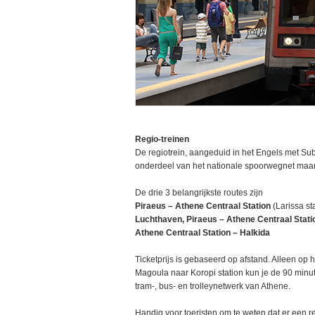
Regio-treinen
De regiotrein, aangeduid in het Engels met Sub
onderdeel van het nationale spoorwegnet maar 
De drie 3 belangrijkste routes zijn
Piraeus – Athene Centraal Station
(Larissa st
Luchthaven, Piraeus – Athene Centraal Stati
Athene Centraal Station – Halkida
Ticketprijs is gebaseerd op afstand. Alleen op h
Magoula naar Koropi station kun je de 90 minute
tram-, bus- en trolleynetwerk van Athene.
Handig voor toeristen om te weten dat er een r