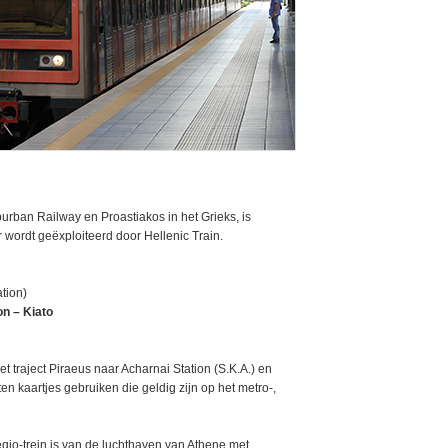
urban Railway en Proastiakos in het Grieks, is
wordt geëxploiteerd door Hellenic Train.
ation)
on – Kiato
et traject Piraeus naar Acharnai Station (S.K.A.) en
n kaartjes gebruiken die geldig zijn op het metro-,
egio-trein is van de luchthaven van Athene met