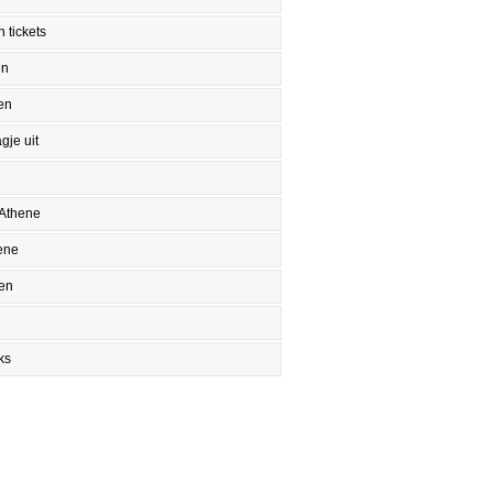
 tickets
en
en
gje uit
 Athene
ene
en
ks