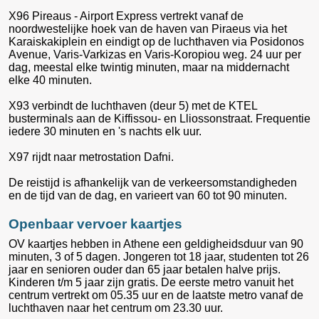
X96 Pireaus - Airport Express vertrekt vanaf de
noordwestelijke hoek van de haven van Piraeus via het
Karaiskakiplein en eindigt op de luchthaven via Posidonos
Avenue, Varis-Varkizas en Varis-Koropiou weg. 24 uur per
dag, meestal elke twintig minuten, maar na middernacht
elke 40 minuten.
X93 verbindt de luchthaven (deur 5) met de KTEL
busterminals aan de Kiffissou- en Lliossonstraat. Frequentie
iedere 30 minuten en 's nachts elk uur.
X97 rijdt naar metrostation Dafni.
De reistijd is afhankelijk van de verkeersomstandigheden
en de tijd van de dag, en varieert van 60 tot 90 minuten.
Openbaar vervoer kaartjes
OV kaartjes hebben in Athene een geldigheidsduur van 90
minuten, 3 of 5 dagen. Jongeren tot 18 jaar, studenten tot 26
jaar en senioren ouder dan 65 jaar betalen halve prijs.
Kinderen t/m 5 jaar zijn gratis. De eerste metro vanuit het
centrum vertrekt om 05.35 uur en de laatste metro vanaf de
luchthaven naar het centrum om 23.30 uur.