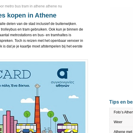
oor metro bus tram in athene athene nu
es kopen in Athene
lle delen van de stad inclusief de buitenwijken.
, trolleybus en tram gebruiken. Ook kun je binnen de
antal metrostations en bus- en tramhaltes is
 spreken. Toch is reizen met het openbaar vervoer in
 is dat je je kaartje moet afstempelen bij het eerste
Tips en b
Foto’s Athe
Weer
Athene met