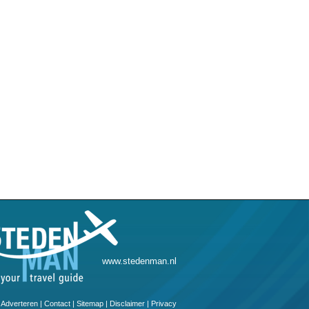
www.stedenman.nl
Adverteren
|
Contact
|
Sitemap
|
Disclaimer
|
Privacy