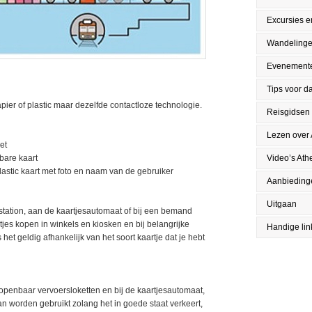
Excursies en
Wandeling
Evenement
Tips voor da
apier of plastic maar dezelfde contactloze technologie.
Reisgidsen
Lezen over
et
bare kaart
Video’s Ath
astic kaart met foto en naam van de gebruiker
Aanbieding
Uitgaan
station, aan de kaartjesautomaat of bij een bemand
jes kopen in winkels en kiosken en bij belangrijke
Handige lin
s het geldig afhankelijk van het soort kaartje dat je hebt
 openbaar vervoersloketten en bij de kaartjesautomaat,
kan worden gebruikt zolang het in goede staat verkeert,