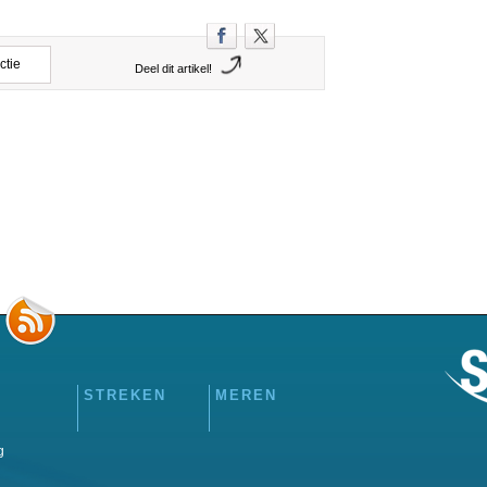
ctie
Deel dit artikel!
STREKEN
MEREN
g