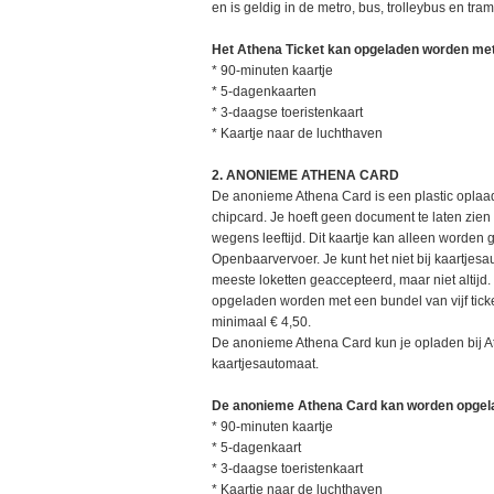
en is geldig in de metro, bus, trolleybus en tram
Het Athena Ticket kan opgeladen worden me
* 90-minuten kaartje
* 5-dagenkaarten
* 3-daagse toeristenkaart
* Kaartje naar de luchthaven
2. ANONIEME ATHENA CARD
De anonieme Athena Card is een plastic oplaad
chipcard. Je hoeft geen document te laten zien
wegens leeftijd. Dit kaartje kan alleen worden 
Openbaarvervoer. Je kunt het niet bij kaartjes
meeste loketten geaccepteerd, maar niet altij
opgeladen worden met een bundel van vijf tick
minimaal € 4,50.
De anonieme Athena Card kun je opladen bij A
kaartjesautomaat.
De anonieme Athena Card kan worden opgel
* 90-minuten kaartje
* 5-dagenkaart
* 3-daagse toeristenkaart
* Kaartje naar de luchthaven