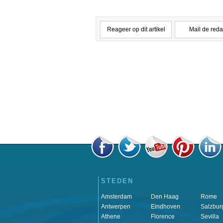
Reageer op dit artikel
Mail de reda
STEDEN
Amsterdam
Den Haag
Rome
Antwerpen
Eindhoven
Salzbur
Athene
Florence
Sevilla