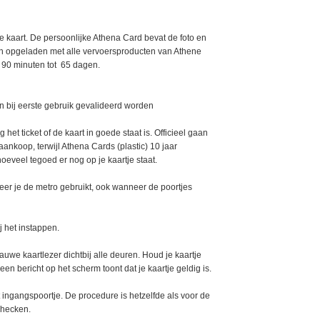
 kaart. De persoonlijke Athena Card bevat de foto en
n opgeladen met alle vervoersproducten van Athene
n 90 minuten tot 65 dagen.
n bij eerste gebruik gevalideerd worden
 het ticket of de kaart in goede staat is. Officieel gaan
ankoop, terwijl Athena Cards (plastic) 10 jaar
oeveel tegoed er nog op je kaartje staat.
neer je de metro gebruikt, ook wanneer de poortjes
j het instappen.
auwe kaartlezer dichtbij alle deuren. Houd je kaartje
 een bericht op het scherm toont dat je kaartje geldig is.
et ingangspoortje. De procedure is hetzelfde als voor de
tchecken.