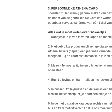
3. PERSOONLIJKE ATHENA CARD
Toeristen zullen weinig gebruik maken van deze
de naam van de gebruiker. De Card kan worde
openbaar vervoer, variërend van één ticket va
Alles wat je moet weten over OV-kaartjes
1. Kaartjes kun je van te voren kopen en moete
2. Niet gebruikte producten blijven geldig zolang
Athena Tickets (papier) een jaar mee vanaf de a
meegaan. Bij de kaartjesautomaat kun je zien h
3. Metro - Je moet altijd in- en uitchecken wan
open staan.
4. Bus, trolleybus en tram – alleen inchecken bi
5. In bussen, trolleybussen en de tram is een bl
dicht bij het contactpunt, je hoort een piepje en
6. In de metro staat de kaartlezer rechts van h
bus en tram met dit verschil dat je ook moet ui