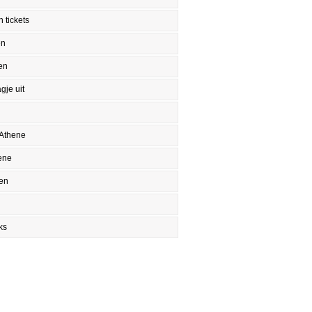
 tickets
en
en
gje uit
 Athene
ene
en
ks