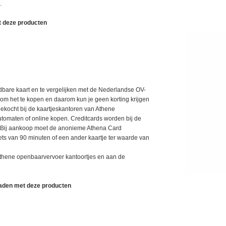
.
t deze producten
bare kaart en te vergelijken met de Nederlandse OV-
 om het te kopen en daarom kun je geen korting krijgen
gekocht bij de kaartjeskantoren van Athene
automaten of online kopen. Creditcards worden bij de
d. Bij aankoop moet de anonieme Athena Card
ets van 90 minuten of een ander kaartje ter waarde van
thene openbaarvervoer kantoortjes en aan de
aden met deze producten