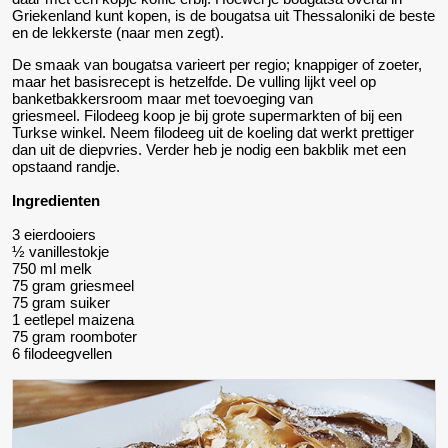
Griekenland kunt kopen, is de bougatsa uit Thessaloniki de beste
en de lekkerste (naar men zegt).
De smaak van bougatsa varieert per regio; knappiger of zoeter,
maar het basisrecept is hetzelfde. De vulling lijkt veel op
banketbakkersroom maar met toevoeging van
griesmeel. Filodeeg koop je bij grote supermarkten of bij een
Turkse winkel. Neem filodeeg uit de koeling dat werkt prettiger
dan uit de diepvries. Verder heb je nodig een bakblik met een
opstaand randje.
Ingredienten
3 eierdooiers
½ vanillestokje
750 ml melk
75 gram griesmeel
75 gram suiker
1 eetlepel maizena
75 gram roomboter
6 filodeegvellen