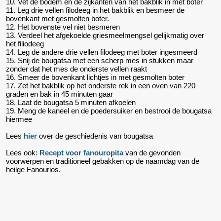
10. Vet de bodem en de zijkanten van het bakblik in met boter
11. Leg drie vellen filodeeg in het bakblik en besmeer de
bovenkant met gesmolten boter.
12. Het bovenste vel niet besmeren
13. Verdeel het afgekoelde griesmeelmengsel gelijkmatig over
het filiodeeg
14. Leg de andere drie vellen filodeeg met boter ingesmeerd
15. Snij de bougatsa met een scherp mes in stukken maar
zonder dat het mes de onderste vellen raakt
16. Smeer de bovenkant lichtjes in met gesmolten boter
17. Zet het bakblik op het onderste rek in een oven van 220
graden en bak in 45 minuten gaar
18. Laat de bougatsa 5 minuten afkoelen
19. Meng de kaneel en de poedersuiker en bestrooi de bougatsa
hiermee
Lees
hier
over de geschiedenis van bougatsa
Lees ook:
Recept voor fanouropita
van de gevonden
voorwerpen en traditioneel gebakken op de naamdag van de
heilge Fanourios.