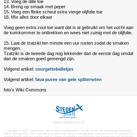
13. Voeg de dille toe
14. Breng op smaak met peper
15. Voeg een flinke scheut extra vierge olijfolie toe
16. Mix alles door elkaar
Voeg geen extra zout toe want dat is al gebruikt om het vocht aan
de komkommer te onttrekken en wees niet zuinig met de olijfolie.
15. Laat de tzatziki ten minste een uur rusten zodat de smaken
mengen.
Tzatziki is de tweede dag nog lekkerder dan de eerste dag omdat
dan de smaken goed gemengd zijn.
Volgend artikel:
courgetteballetjes
Volgend artikel:
fava puree van gele spliterwten
foto's Wiki Commons
www.stedenman.nl
Copyright © 2026 Stedenman. Alle rechten voorbehouden. Op alle op de site aanwezige materialen
berust auteursrecht. Niets van deze uitgave mag zonder voorafgaande toestemming voor publicatie in
overige media gebruikt worden. Het is zonder schriftelijke toestemming niet toegestaan om informatie