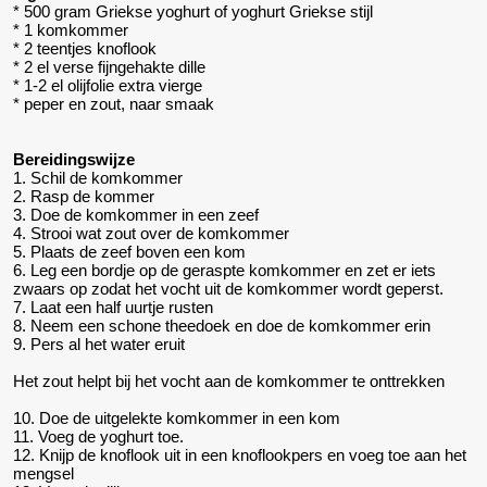
* 500 gram Griekse yoghurt of yoghurt Griekse stijl
* 1 komkommer
* 2 teentjes knoflook
* 2 el verse fijngehakte dille
* 1-2 el olijfolie extra vierge
* peper en zout, naar smaak
Bereidingswijze
1. Schil de komkommer
2. Rasp de kommer
3. Doe de komkommer in een zeef
4. Strooi wat zout over de komkommer
5. Plaats de zeef boven een kom
6. Leg een bordje op de geraspte komkommer en zet er iets
zwaars op zodat het vocht uit de komkommer wordt geperst.
7. Laat een half uurtje rusten
8. Neem een schone theedoek en doe de komkommer erin
9. Pers al het water eruit
Het zout helpt bij het vocht aan de komkommer te onttrekken
10. Doe de uitgelekte komkommer in een kom
11. Voeg de yoghurt toe.
12. Knijp de knoflook uit in een knoflookpers en voeg toe aan het
mengsel