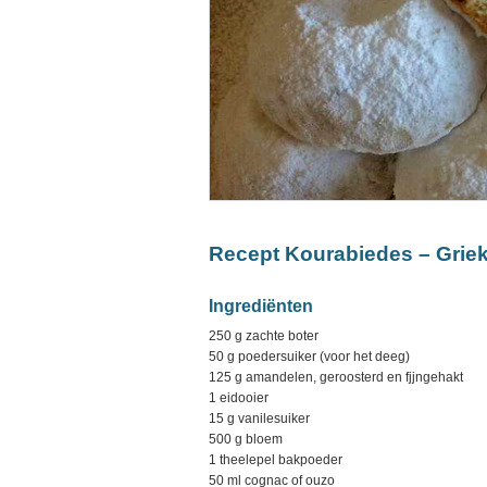
Recept Kourabiedes – Griek
Ingrediënten
250 g zachte boter
50 g poedersuiker (voor het deeg)
125 g amandelen, geroosterd en fjjngehakt
1 eidooier
15 g vanilesuiker
500 g bloem
1 theelepel bakpoeder
50 ml cognac of ouzo