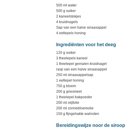
500 ml water
500 g suiker
2 kaneelstokjes
4 kruidnagels
Sap van een halve sinaasappel
4 eetlepels honing
Ingrediënten voor het deeg
120 g suiker
3 theelepels kaneel
1 theelepel gemalen kruidnagel
rasp van een halve sinaasappel
250 ml sinaasappelsap
1 eetlepel honing
750 g bloem
200 g griesmeel
1 theelepel bakpoeder
200 ml olijfolie
200 ml zonnebloemolie
150 g fijngehakte walnoten
Bereidingswijze noor de siroop