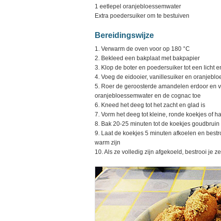
1 eetlepel oranjebloessemwater
Extra poedersuiker om te bestuiven
Bereidingswijze
1. Verwarm de oven voor op 180 °C
2. Bekleed een bakplaat met bakpapier
3. Klop de boter en poedersuiker tot een licht 
4. Voeg de eidooier, vanillesuiker en oranjeb
5. Roer de geroosterde amandelen erdoor en vo
oranjebloessemwater en de cognac toe
6. Kneed het deeg tot het zacht en glad is
7. Vorm het deeg tot kleine, ronde koekjes of 
8. Bak 20-25 minuten tot de koekjes goudbruin 
9. Laat de koekjes 5 minuten afkoelen en bestro
warm zijn
10. Als ze volledig zijn afgekoeld, bestrooi je