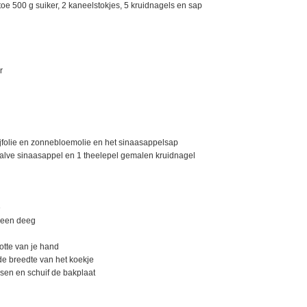
oe 500 g suiker, 2 kaneelstokjes, 5 kruidnagels en sap
r
jfolie en zonnebloemolie en het sinaasappelsap
halve sinaasappel en 1 theelepel gemalen kruidnagel
e
geen deeg
otte van je hand
n de breedte van het koekje
sen en schuif de bakplaat