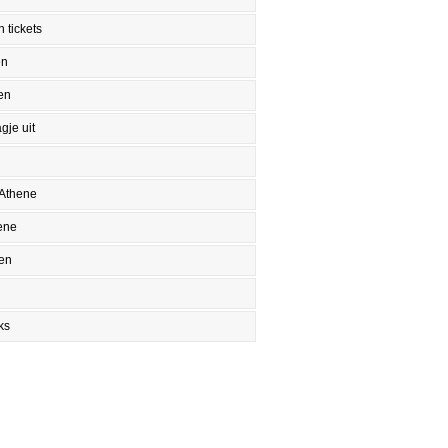
 tickets
en
en
gje uit
 Athene
ene
en
ks