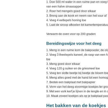
1. Doe 500 ml water in een ruime pan en voeg t
van een halve sinaasappel
2. Roer het mengels goed door elkaar
3. Breng aan de kook en neem van het vuur af
4. Voeg 4 eetlepels honing toe
5. Laat de siroop afkoelen tot kamertemperatuu
Verwarm de oven voor op 200 graden
Bereidingswijze voor het deeg
1. Meng in een ruime kom de bakpoeder, de oli
2. Voeg 3 theelepels kaneel, de rasp van een 
toe
3. Meng goed door elkaar
4. Voeg 120 g suiker en de griesmeel toe
5. Voeg ten slotte beetje bij beetje de bloem to
6. Meng alles goed met de hand tot een homo
7. Bedek een bakplaat met bakpapier
8. Vorm van het deeg eivormige koekjes ter gro
9. Met een vork kerf je lijnen in de lengte en i
10. Maak zoveel koekjes als op je bakplaat pas
Het bakken van de koekjes