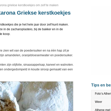
ona griekse kerstkoekjes om zelf te maken
arona Griekse kerstkoekjes
koekjes die je het hele jaar door zelf kunt maken.
ze in de zacharoplasteio, bij de bakker en in de
te koop.
e zien wit van de poedersuiker en na één hap zit je
n zijn amandelen, oranjebloesemwater en poedersuiker.
ten zijn olijfolie, sinaasappelsap, kaneel en walnoten.
den ondergedompeld in koude siroop gemaakt van een
Tips en b
Foto’s Athe
Weer
Athene met