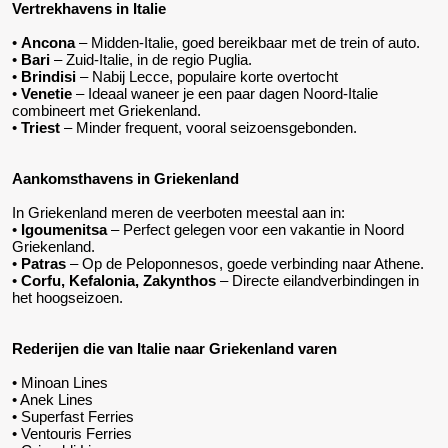
Vertrekhavens in Italie
•
Ancona
– Midden-Italie, goed bereikbaar met de trein of auto.
•
Bari
– Zuid-Italie, in de regio Puglia.
•
Brindisi
– Nabij Lecce, populaire korte overtocht
•
Venetie
– Ideaal waneer je een paar dagen Noord-Italie
combineert met Griekenland.
•
Triest
– Minder frequent, vooral seizoensgebonden.
Aankomsthavens in Griekenland
In Griekenland meren de veerboten meestal aan in:
•
Igoumenitsa
– Perfect gelegen voor een vakantie in Noord
Griekenland.
•
Patras
– Op de Peloponnesos, goede verbinding naar Athene.
•
Corfu, Kefalonia, Zakynthos
– Directe eilandverbindingen in
het hoogseizoen.
Rederijen die van Italie naar Griekenland varen
• Minoan Lines
• Anek Lines
• Superfast Ferries
• Ventouris Ferries