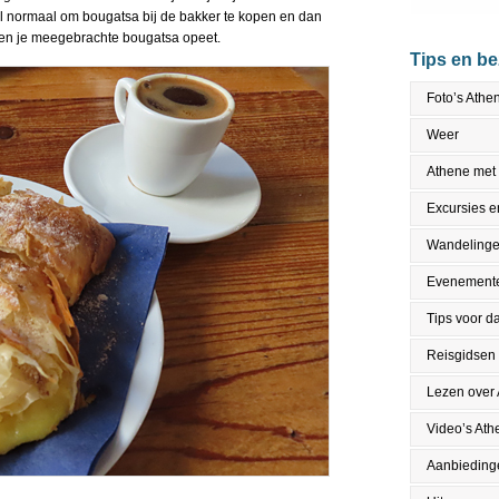
eel normaal om bougatsa bij de bakker te kopen en dan
lt en je meegebrachte bougatsa opeet.
Tips en b
Foto’s Athe
Weer
Athene met
Excursies en
Wandeling
Evenement
Tips voor da
Reisgidsen
Lezen over
Video’s Ath
Aanbieding