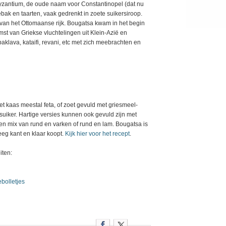
Byzantium, de oude naam voor Constantinopel (dat nu
ak en taarten, vaak gedrenkt in zoete suikersiroop.
en van het Ottomaanse rijk. Bougatsa kwam in het begin
st van Griekse vluchtelingen uit Klein-Azië en
aklava, kataifi, revani, etc met zich meebrachten en
met kaas meestal feta, of zoet gevuld met griesmeel-
uiker. Hartige versies kunnen ook gevuld zijn met
een mix van rund en varken of rund en lam. Bougatsa is
eeg kant en klaar koopt.
Kijk hier voor het recept
.
iten:
bolletjes