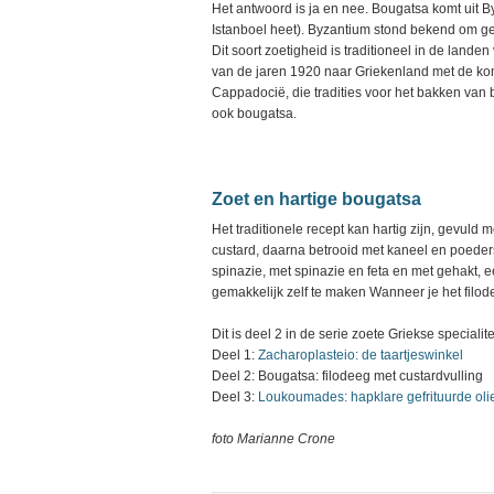
Het antwoord is ja en nee. Bougatsa komt uit 
Istanboel heet). Byzantium stond bekend om geb
Dit soort zoetigheid is traditioneel in de land
van de jaren 1920 naar Griekenland met de kom
Cappadocië, die tradities voor het bakken van b
ook bougatsa.
Zoet en hartige bougatsa
Het traditionele recept kan hartig zijn, gevuld 
custard, daarna betrooid met kaneel en poeders
spinazie, met spinazie en feta en met gehakt, 
gemakkelijk zelf te maken Wanneer je het filod
Dit is deel 2 in de serie zoete Griekse specialite
Deel 1:
Zacharoplasteio: de taartjeswinkel
Deel 2: Bougatsa: filodeeg met custardvulling
Deel 3:
Loukoumades: hapklare gefrituurde olie
foto Marianne Crone