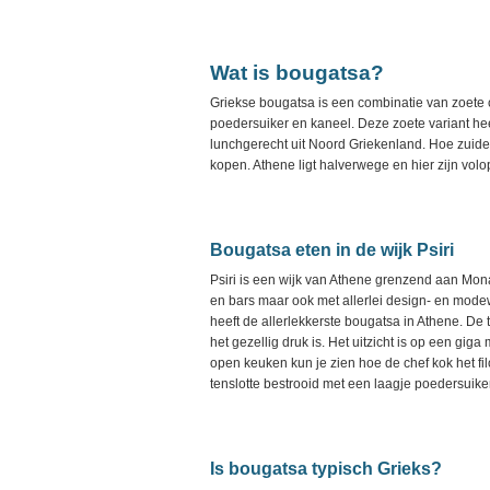
Wat is bougatsa?
Griekse bougatsa is een combinatie van zoete 
poedersuiker en kaneel. Deze zoete variant he
lunchgerecht uit Noord Griekenland. Hoe zuidel
kopen. Athene ligt halverwege en hier zijn volo
Bougatsa eten in de wijk Psiri
Psiri is een wijk van Athene grenzend aan Monas
en bars maar ook met allerlei design- en mode
heeft de allerlekkerste bougatsa in Athene. De t
het gezellig druk is. Het uitzicht is op een gi
open keuken kun je zien hoe de chef kok het f
tenslotte bestrooid met een laagje poedersuike
Is bougatsa typisch Grieks?