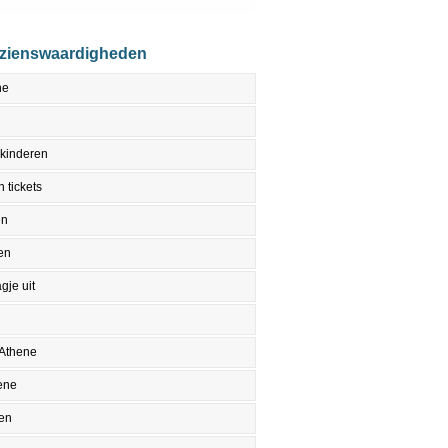
ezienswaardigheden
ne
 kinderen
 tickets
en
en
gje uit
 Athene
ene
en