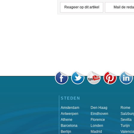
Reageer op dit artikel
Mail de reda
STEDEN
Amsterdam
Den Haag
Rome
Antwerpen
Eindhoven
Salzbur
Athene
Florence
Sevilla
Barcelona
Londen
Turijn
Berlijn
Madrid
Valenci