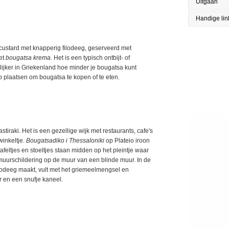
Uitgaan
Handige lin
custard met knapperig filodeeg, geserveerd met
et
bougatsa krema
. Het is een typisch ontbijt- of
ijker in Griekenland hoe minder je bougatsa kunt
p plaatsen om bougatsa te kopen of te eten.
tiraki. Het is een gezellige wijk met restaurants, cafe's
winkeltje.
Bougatsadiko i Thessaloniki
op Plateio iroon
afeltjes en stoeltjes staan midden op het pleintje waar
ga muurschildering op de muur van een blinde muur. In de
ilodeeg maakt, vult met het griemeelmengsel en
r en een snufje kaneel.