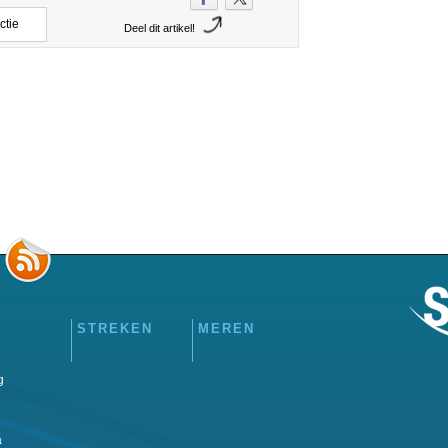
ctie
Deel dit artikel!
STREKEN
MEREN
g
a