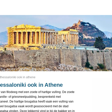
 thessaloniki ook in athene
hessaloniki ook in Athene
van filodeeg met een zoete of hartige vulling. De zoete
anille- of griesmeelpudding, besprenkeld met
neel. De hartige bougatsa heeft vaak een vulling van
ewel bougatsa vaak wordt geassocieerd met de stad
ugatsa vinden. Deze lekkernij vind je bij de bakker en in