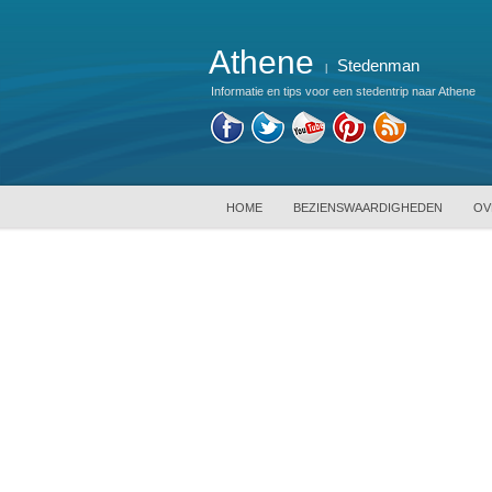
Athene
Stedenman
|
Informatie en tips voor een stedentrip naar Athene
HOME
BEZIENSWAARDIGHEDEN
OV