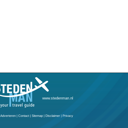
www.stedenman.nl
Adverteren
|
Contact
|
Sitemap
|
Disclaimer
|
Privacy