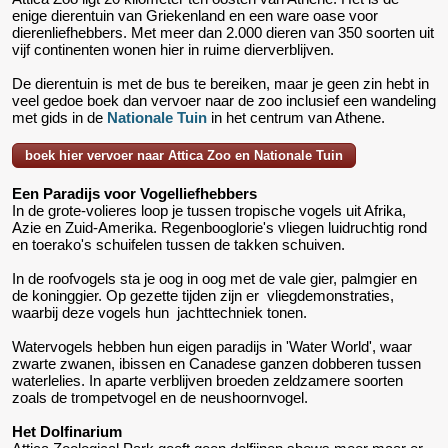
enige dierentuin van Griekenland en een ware oase voor
dierenliefhebbers. Met meer dan 2.000 dieren van 350 soorten uit
vijf continenten wonen hier in ruime dierverblijven.
De dierentuin is met de bus te bereiken, maar je geen zin hebt in
veel gedoe boek dan vervoer naar de zoo inclusief een wandeling
met gids in de
Nationale Tuin
in het centrum van Athene.
boek hier vervoer naar Attica Zoo en Nationale Tuin
Een Paradijs voor Vogelliefhebbers
In de grote-volieres loop je tussen tropische vogels uit Afrika,
Azie en Zuid-Amerika. Regenbooglorie's vliegen luidruchtig rond
en toerako's schuifelen tussen de takken schuiven.
In de roofvogels sta je oog in oog met de vale gier, palmgier en
de koninggier. Op gezette tijden zijn er vliegdemonstraties,
waarbij deze vogels hun jachttechniek tonen.
Watervogels hebben hun eigen paradijs in 'Water World', waar
zwarte zwanen, ibissen en Canadese ganzen dobberen tussen
waterlelies. In aparte verblijven broeden zeldzamere soorten
zoals de trompetvogel en de neushoornvogel.
Het Dolfinarium