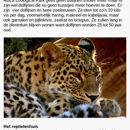
Attica Zoological Park geeft geen dolfijnen shows meer maar er
zijn wel dolfijnen die nu geen kunstjes meer hoeven te doen. Er
zijn vier dolfijnen en twee zeeleeuwen. Ze eten tot zo'n 10 kilo
vis per dag, voornamelijk haring, makreel en kabeljauw, maar
ook garnalen en pijlinktvis, zeekat en octopus. Ze zullen lang in
de dierentuin blijven wonen want dolfijnen worden 25 tot 50 jaar
oud.
Het reptielenhuis