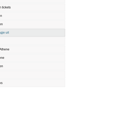
 tickets
en
en
gje uit
 Athene
ene
en
ks