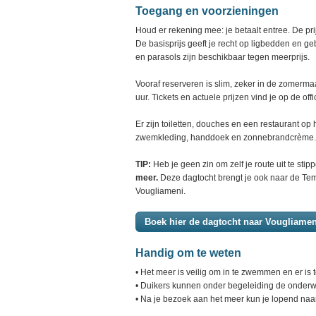
Toegang en voorzieningen
Houd er rekening mee: je betaalt entree. De pri
De basisprijs geeft je recht op ligbedden en 
en parasols zijn beschikbaar tegen meerprijs.
Vooraf reserveren is slim, zeker in de zomerm
uur. Tickets en actuele prijzen vind je op de of
Er zijn toiletten, douches en een restaurant op
zwemkleding, handdoek en zonnebrandcrème.
TIP:
Heb je geen zin om zelf je route uit te sti
meer.
Deze dagtocht brengt je ook naar de Tem
Vougliameni.
Boek hier de dagtocht naar Vougliamen
Handig om te weten
• Het meer is veilig om in te zwemmen en er is t
• Duikers kunnen onder begeleiding de onderw
• Na je bezoek aan het meer kun je lopend naa