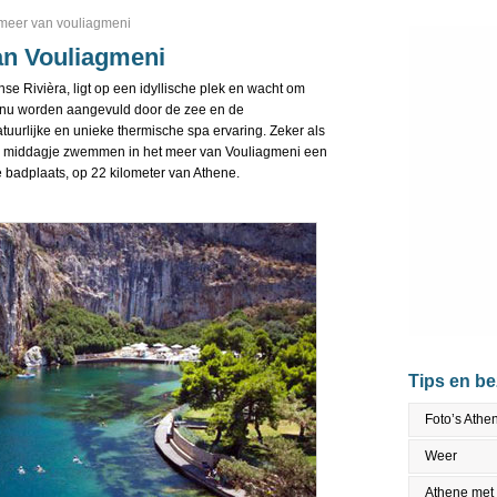
meer van vouliagmeni
n Vouliagmeni
se Rivièra, ligt op een idyllische plek en wacht om
tinu worden aangevuld door de zee en de
urlijke en unieke thermische spa ervaring. Zeker als
en middagje zwemmen in het meer van Vouliagmeni een
e badplaats, op 22 kilometer van Athene.
Tips en b
Foto’s Athe
Weer
Athene met