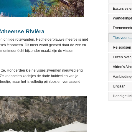
Excursies en
Wandeling
Evenement
Atheense Rivièra
Tips voor da
n grillige rotswanden. Het helderblauwe meertje is niet
isch fenomeen. Dit meer wordt gevoed door de zee en
Reisgidsen
enimeer écht bijzonder maakt zijn de vissen.
Lezen over
Video’s Ath
 je ze. Honderden kleine visjes zwermen nieuwsgierig
 Ze knabbelen zachtjes de dode huidcellen van je
Aanbieding
 beetje, maar het is volledig pijnloos en verrassend
Uitgaan
Handige lin