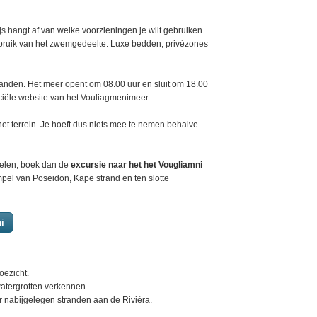
js hangt af van welke voorzieningen je wilt gebruiken.
gebruik van het zwemgedeelte. Luxe bedden, privézones
aanden. Het meer opent om 08.00 uur en sluit om 18.00
ficiële website van het Vouliagmenimeer.
 het terrein. Je hoeft dus niets mee te nemen behalve
ppelen, boek dan de
excursie naar het het Vougliamni
pel van Poseidon, Kape strand en ten slotte
i
oezicht.
atergrotten verkennen.
r nabijgelegen stranden aan de Rivièra.