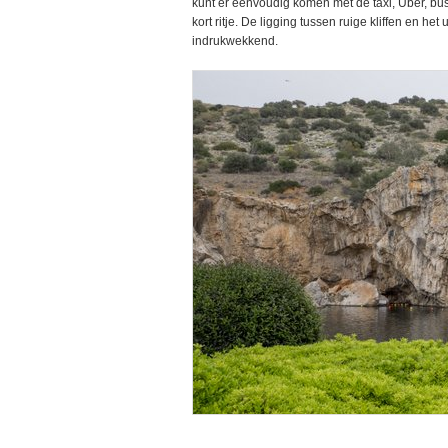
kunt er eenvoudig komen met de taxi, Uber, bus
kort ritje. De ligging tussen ruige kliffen en he
indrukwekkend.