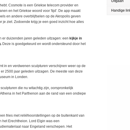
Uitgaan
g hebt. Cosmote is een Griekse telecom provider en
Handige lin
nen en het Griekse woord voor 'tijd'. De app maakt
els en andere overblijfselen op de Akropolis geven
 je ziet. Zodoende krijg je een goed inzicht hoe alles
n er duizenden jaren geleden uitzagen: een
kijkje in
.
Deze is goedgekeurd en wordt ondersteund door het
oomt in en verdwenen sculpturen verschijnen weer op de
er 2500 jaar geleden uitzagen. De meeste van deze
 Museum in Londen.
sculpturen die nu witachtig zijn, oorspronkelijk
Athena in het Parthenon aan de rand van een ondiepe
 een fries met reliëfvoorstellingen op de buitenkant van
n het Erechtheion. Lord Elgin was een
tudiemateriaal naar Engeland verschepen. Het