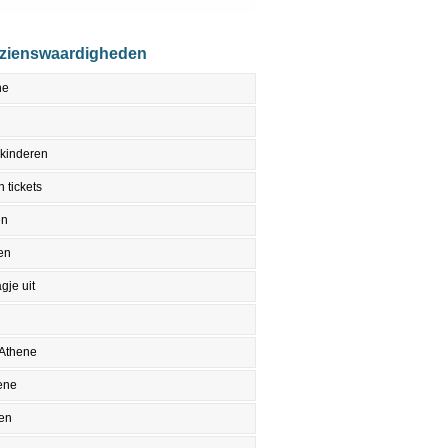
ezienswaardigheden
ne
 kinderen
 tickets
en
en
gje uit
 Athene
ene
en