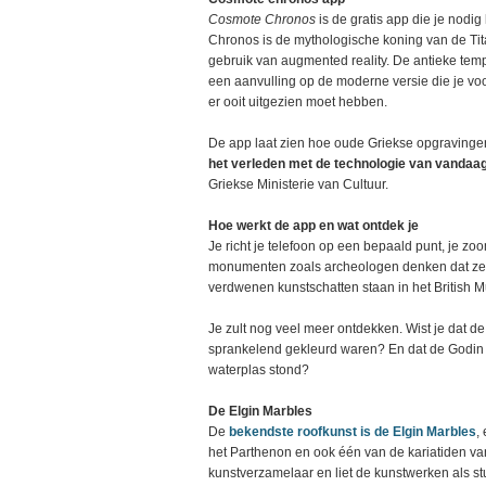
Cosmote Chronos
is de gratis app die je nodi
Chronos is de mythologische koning van de Tita
gebruik van augmented reality. De antieke temp
een aanvulling op de moderne versie die je voor
er ooit uitgezien moet hebben.
De app laat zien hoe oude Griekse opgravinge
het verleden met de technologie van vandaag
Griekse Ministerie van Cultuur.
Hoe werkt de app en wat ontdek je
Je richt je telefoon op een bepaald punt, je z
monumenten zoals archeologen denken dat ze 
verdwenen kunstschatten staan in het British
Je zult nog veel meer ontdekken. Wist je dat de 
sprankelend gekleurd waren? En dat de Godin 
waterplas stond?
De Elgin Marbles
De
bekendste roofkunst is de Elgin Marbles
,
het Parthenon en ook één van de kariatiden va
kunstverzamelaar en liet de kunstwerken als s