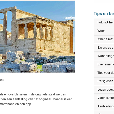
Tips en b
Foto’s Athe
Weer
Athene met
Excursies en
Wandeling
Evenement
Tips voor da
lis
Reisgidsen
Lezen over
ls en overblijfselen in de originele staat werden
Video’s Ath
ar en een aantasting van het origineel. Maar er is een
 smartphone en een app.
Aanbieding