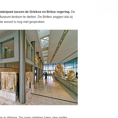
twistpunt tussen de Griekse en Britse regering.
De
Museum tentoon te stellen. De Britten zeggen dat zij
tste woord is nog niet gesproken.
um in Athene. De open plekken laten zien welke