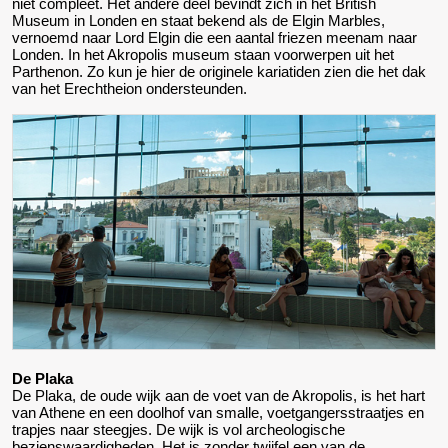
niet compleet. Het andere deel bevindt zich in het British
Museum in Londen en staat bekend als de Elgin Marbles,
vernoemd naar Lord Elgin die een aantal friezen meenam naar
Londen. In het Akropolis museum staan voorwerpen uit het
Parthenon. Zo kun je hier de originele kariatiden zien die het dak
van het Erechtheion ondersteunden.
De Plaka
De Plaka, de oude wijk aan de voet van de Akropolis, is het hart
van Athene en een doolhof van smalle, voetgangersstraatjes en
trapjes naar steegjes. De wijk is vol archeologische
bezienswaardigheden. Het is zonder twijfel een van de