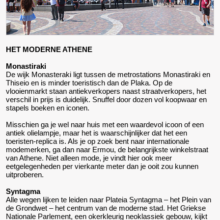
HET MODERNE ATHENE
Monastiraki
De wijk Monasteraki ligt tussen de metrostations Monastiraki en
Thiseio en is minder toeristisch dan de Plaka. Op de
vlooienmarkt staan antiekverkopers naast straatverkopers, het
verschil in prijs is duidelijk. Snuffel door dozen vol koopwaar en
stapels boeken en iconen.
Misschien ga je wel naar huis met een waardevol icoon of een
antiek olielampje, maar het is waarschijnlijker dat het een
toeristen-replica is. Als je op zoek bent naar internationale
modemerken, ga dan naar Ermou, de belangrijkste winkelstraat
van Athene. Niet alleen mode, je vindt hier ook meer
eetgelegenheden per vierkante meter dan je ooit zou kunnen
uitproberen.
Syntagma
Alle wegen lijken te leiden naar Plateia Syntagma – het Plein van
de Grondwet – het centrum van de moderne stad. Het Griekse
Nationale Parlement, een okerkleurig neoklassiek gebouw, kijkt