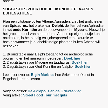
andere.
SUGGESTIES VOOR OUDHEIDKUNDIGE PLAATSEN
BUITEN ATHENE
Plan een uitstapje buiten Athene. Aanraders zijn: het amfitheater
van
Epidaurus
, het orakel van
Delphi
, de Tempel van Aphrodite
in
het oude Korinthe
en de Leeuwenpoort in
Mycene
. Hoewel je
het grootste deel van het moderne Athene op eigen houtje kunt
ontdekken, is het handig en tijdbesparend een excursie te
boeken wanneer je oudheidkundige plaatsen buiten Athene wil
bezoeken.
1. Busuitstapje naar Delphi toegang tot de archeologische
opgraving en het museum inbegrepen.
Boek hier
2. Daguitstapje naar Mycene en Epidaurus.
Boek hier
3. Daguitstapje naar Oud Korinthe en Nafplio.
Boek hier
.
Lees hier over de
Elgin Marbles
hoe Griekse roofkunst in
Engeland terecht kwam
Volgend artikel:
De Akropolis en de Griekse vlag
Vorig artikel:
Street Food Tour met gids