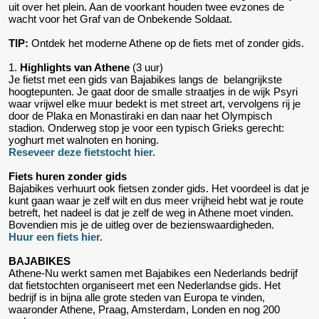
uit over het plein. Aan de voorkant houden twee evzones de
wacht voor het Graf van de Onbekende Soldaat.
TIP:
Ontdek het moderne Athene op de fiets met of zonder gids.
1.
Highlights van Athene
(3 uur)
Je fietst met een gids van Bajabikes langs de belangrijkste
hoogtepunten. Je gaat door de smalle straatjes in de wijk Psyri
waar vrijwel elke muur bedekt is met street art, vervolgens rij je
door de Plaka en Monastiraki en dan naar het Olympisch
stadion. Onderweg stop je voor een typisch Grieks gerecht:
yoghurt met walnoten en honing.
Reseveer deze fietstocht hier.
Fiets huren zonder gids
Bajabikes verhuurt ook fietsen zonder gids. Het voordeel is dat je
kunt gaan waar je zelf wilt en dus meer vrijheid hebt wat je route
betreft, het nadeel is dat je zelf de weg in Athene moet vinden.
Bovendien mis je de uitleg over de bezienswaardigheden.
Huur een fiets hier.
BAJABIKES
Athene-Nu werkt samen met Bajabikes een Nederlands bedrijf
dat fietstochten organiseert met een Nederlandse gids. Het
bedrijf is in bijna alle grote steden van Europa te vinden,
waaronder Athene, Praag, Amsterdam, Londen en nog 200