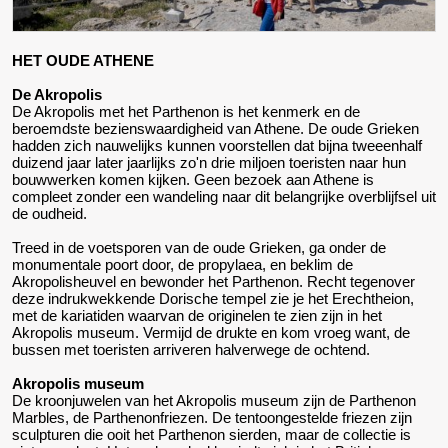
HET OUDE ATHENE
De Akropolis
De Akropolis met het Parthenon is het kenmerk en de
beroemdste bezienswaardigheid van Athene. De oude Grieken
hadden zich nauwelijks kunnen voorstellen dat bijna tweeenhalf
duizend jaar later jaarlijks zo'n drie miljoen toeristen naar hun
bouwwerken komen kijken. Geen bezoek aan Athene is
compleet zonder een wandeling naar dit belangrijke overblijfsel uit
de oudheid.
Treed in de voetsporen van de oude Grieken, ga onder de
monumentale poort door, de propylaea, en beklim de
Akropolisheuvel en bewonder het Parthenon. Recht tegenover
deze indrukwekkende Dorische tempel zie je het Erechtheion,
met de kariatiden waarvan de originelen te zien zijn in het
Akropolis museum. Vermijd de drukte en kom vroeg want, de
bussen met toeristen arriveren halverwege de ochtend.
Akropolis museum
De kroonjuwelen van het Akropolis museum zijn de Parthenon
Marbles, de Parthenonfriezen. De tentoongestelde friezen zijn
sculpturen die ooit het Parthenon sierden, maar de collectie is