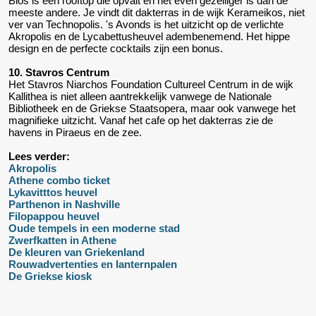
Bios is een rooftop die opvalt en net even gezelliger is dan de
meeste andere. Je vindt dit dakterras in de wijk Kerameikos, niet
ver van Technopolis. 's Avonds is het uitzicht op de verlichte
Akropolis en de Lycabettusheuvel adembenemend. Het hippe
design en de perfecte cocktails zijn een bonus.
10. Stavros Centrum
Het Stavros Niarchos Foundation Cultureel Centrum in de wijk
Kallithea is niet alleen aantrekkelijk vanwege de Nationale
Bibliotheek en de Griekse Staatsopera, maar ook vanwege het
magnifieke uitzicht. Vanaf het cafe op het dakterras zie de
havens in Piraeus en de zee.
Lees verder:
Akropolis
Athene combo ticket
Lykavitttos heuvel
Parthenon in Nashville
Filopappou heuvel
Oude tempels in een moderne stad
Zwerfkatten in Athene
De kleuren van Griekenland
Rouwadvertenties en lanternpalen
De Griekse kiosk