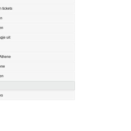
 tickets
en
en
gje uit
 Athene
ene
en
ks