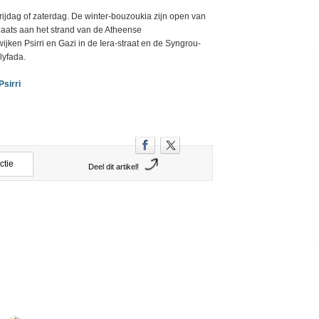
ijdag of zaterdag. De winter-bouzoukia zijn open van
laats aan het strand van de Atheense
ijken Psirri en Gazi in de Iera-straat en de Syngrou-
lyfada.
Psirri
ctie
Deel dit artikel!