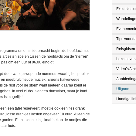
Excursies en
Wandeling
Evenement
Tips voor da
Reisgidsen
rprogramma en om middernacht begint de hoofdact met
artiesten spelen tussen de hoofdacts om de 'sterren'
Lezen over
as om een uur of 06.00 eindigt.
Video’s Ath
lgd door wat opzwepende nummers waarbij het publiek
Aanbieding
t en meebrult met de muziek. Ergens halverwege
 is de rust voor de storm want meteen daarna komt er
Uitgaan
os. In veel clubs is er een dansvloer, maar je kunt
les is mogelijk!
Handige lin
een een tafel reserveert, moet je ook een fles drank
0 euro, losse drankjes kosten ongeveer 10 euro. Alleen de
 gooien. Eten is er niet bij, knabbel op de nootjes die
 naar huis.