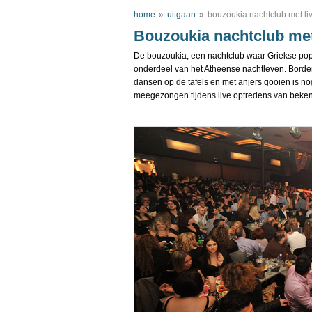
home
»
uitgaan
»
bouzoukia nachtclub met li
Bouzoukia nachtclub met
De bouzoukia, een nachtclub waar Griekse popu
onderdeel van het Atheense nachtleven. Borden
dansen op de tafels en met anjers gooien is no
meegezongen tijdens live optredens van beken