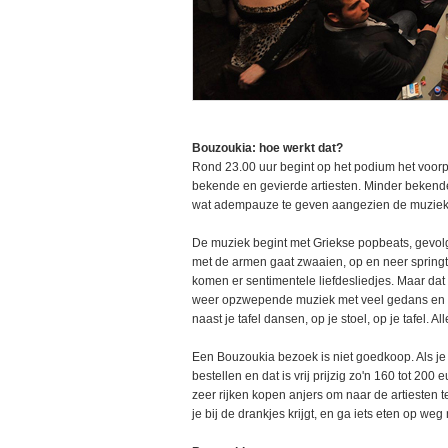
Bouzoukia: hoe werkt dat?
Rond 23.00 uur begint op het podium het voo
bekende en gevierde artiesten. Minder bekende 
wat adempauze te geven aangezien de muziek p
De muziek begint met Griekse popbeats, gevo
met de armen gaat zwaaien, op en neer spring
komen er sentimentele liefdesliedjes. Maar dat
weer opzwepende muziek met veel gedans en geh
naast je tafel dansen, op je stoel, op je tafel. Al
Een Bouzoukia bezoek is niet goedkoop. Als je 
bestellen en dat is vrij prijzig zo'n 160 tot 20
zeer rijken kopen anjers om naar de artiesten te
je bij de drankjes krijgt, en ga iets eten op weg