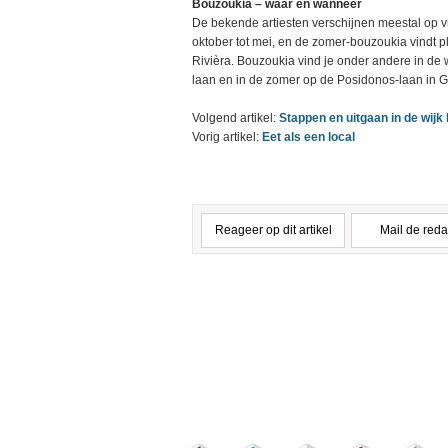
Bouzoukia – waar en wanneer
De bekende artiesten verschijnen meestal op vr
oktober tot mei, en de zomer-bouzoukia vindt p
Rivièra. Bouzoukia vind je onder andere in de w
laan en in de zomer op de Posidonos-laan in G
Volgend artikel:
Stappen en uitgaan in de wijk 
Vorig artikel:
Eet als een local
Reageer op dit artikel
Mail de reda