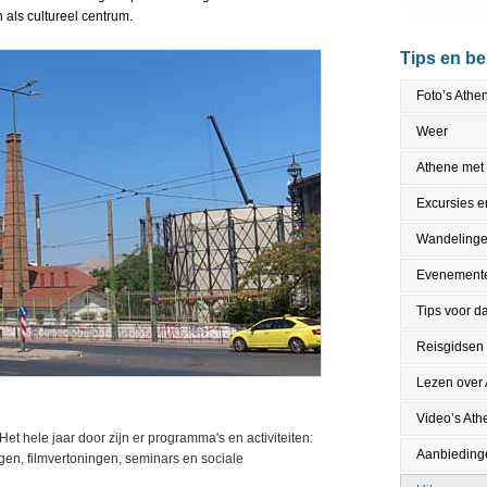
als cultureel centrum.
Tips en b
Foto’s Athe
Weer
Athene met
Excursies en
Wandeling
Evenement
Tips voor da
Reisgidsen
Lezen over
Video’s Ath
et hele jaar door zijn er programma's en activiteiten:
Aanbieding
ngen, filmvertoningen, seminars en sociale