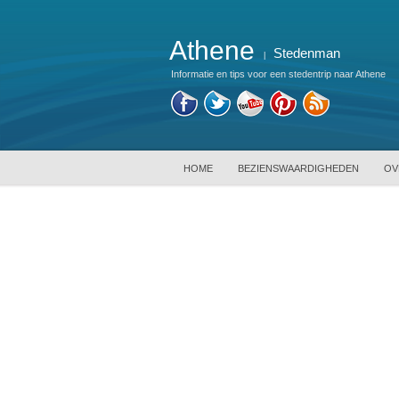
Athene
Stedenman
|
Informatie en tips voor een stedentrip naar Athene
HOME
BEZIENSWAARDIGHEDEN
OV