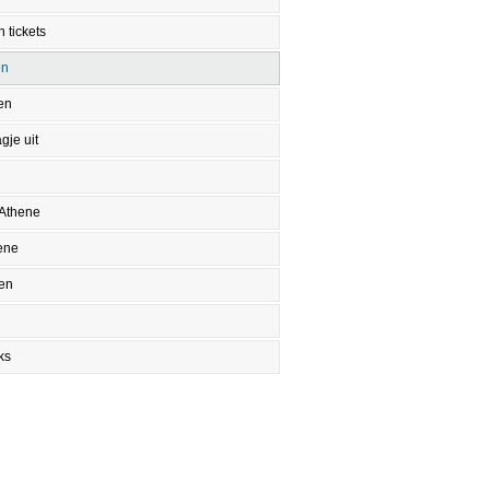
 tickets
en
en
gje uit
 Athene
ene
en
ks