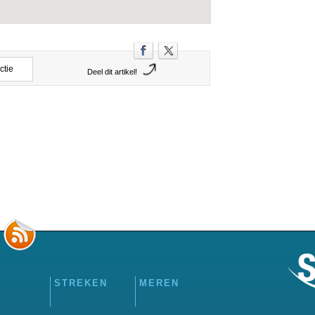
ctie
Deel dit artikel!
STREKEN
MEREN