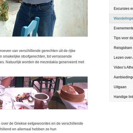
Excursies en
Wandeling
Evenement
Tips voor da
Reisgidsen
oeven van verschillende gerechten uit de rijke
en smakelijke stoofgerechten, tot verrassende
Lezen over
jes. Natuurlijk worden de mezedakia geserveerd met
Video’s Ath
Aanbieding
Uitgaan
Handige lin
ds over de Griekse eetgewoontes en de verschillende
chillend en allemaal hebben ze hun