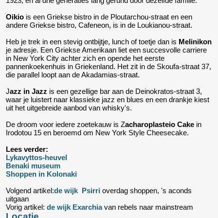
1923, en al drie generaties lang gerund door dezelfde familie.
Oikio
is een Griekse bistro in de Ploutarchou-straat en een
andere Griekse bistro, Cafeneon, is in de Loukianou-straat.
Heb je trek in een stevig ontbijtje, lunch of toetje dan is
Melinikon
je adresje. Een Griekse Amerikaan liet een succesvolle carriere
in New York City achter zich en opende het eerste
pannenkoekenhuis in Griekenland. Het zit in de Skoufa-straat 37,
die parallel loopt aan de Akadamias-straat.
J
azz in Jazz
is een gezellige bar aan de Deinokratos-straat 3,
waar je luistert naar klassieke jazz en blues en een drankje kiest
uit het uitgebreide aanbod van whisky's.
De droom voor iedere zoetekauw is Z
acharoplasteio Cake
in
Irodotou 15 en beroemd om New York Style Cheesecake.
Lees verder:
Lykavyttos-heuvel
Benaki museum
Shoppen in Kolonaki
Volgend artikel:
de wijk Psirri
overdag shoppen, 's aconds
uitgaan
Vorig artikel:
de wijk Exarchia
van rebels naar mainstream
Locatie