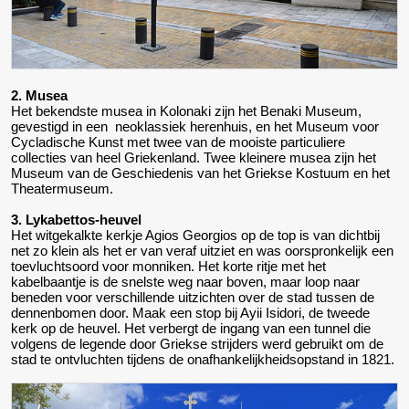
2. Musea
Het bekendste musea in Kolonaki zijn het Benaki Museum,
gevestigd in een neoklassiek herenhuis, en het Museum voor
Cycladische Kunst met twee van de mooiste particuliere
collecties van heel Griekenland. Twee kleinere musea zijn het
Museum van de Geschiedenis van het Griekse Kostuum en het
Theatermuseum.
3. Lykabettos-heuvel
Het witgekalkte kerkje Agios Georgios op de top is van dichtbij
net zo klein als het er van veraf uitziet en was oorspronkelijk een
toevluchtsoord voor monniken. Het korte ritje met het
kabelbaantje is de snelste weg naar boven, maar loop naar
beneden voor verschillende uitzichten over de stad tussen de
dennenbomen door. Maak een stop bij Ayii Isidori, de tweede
kerk op de heuvel. Het verbergt de ingang van een tunnel die
volgens de legende door Griekse strijders werd gebruikt om de
stad te ontvluchten tijdens de onafhankelijkheidsopstand in 1821.