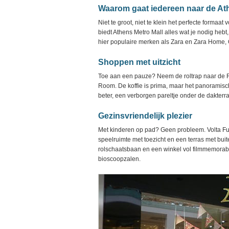
Waarom gaat iedereen naar de At
Niet te groot, niet te klein het perfecte formaat
biedt Athens Metro Mall alles wat je nodig heb
hier populaire merken als Zara en Zara Home, O
Shoppen met uitzicht
Toe aan een pauze? Neem de roltrap naar de Ro
Room. De koffie is prima, maar het panoramisch
beter, een verborgen pareltje onder de dakterr
Gezinsvriendelijk plezier
Met kinderen op pad? Geen probleem. Volta Fu
speelruimte met toezicht en een terras met buit
rolschaatsbaan en een winkel vol filmmemorabil
bioscoopzalen.