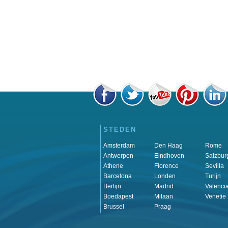
STEDEN
Amsterdam
Den Haag
Rome
Antwerpen
Eindhoven
Salzbur
Athene
Florence
Sevilla
Barcelona
Londen
Turijn
Berlijn
Madrid
Valenci
Boedapest
Milaan
Venetie
Brussel
Praag