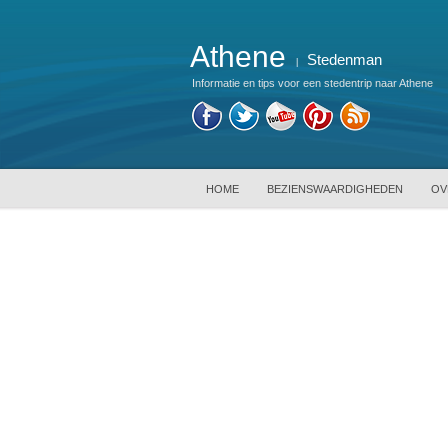
Athene
Stedenman
|
Informatie en tips voor een stedentrip naar Athene
HOME
BEZIENSWAARDIGHEDEN
OV