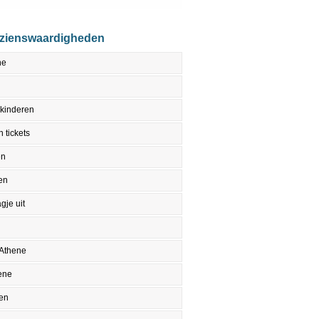
ezienswaardigheden
ne
 kinderen
 tickets
en
en
gje uit
 Athene
ene
en