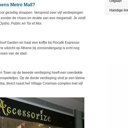
Uitgaan
hens Metro Mall?
Handige lin
 voor gezellig shoppen. Verspreid over vijf verdiepingen
t, zonder de chaos en drukte van een megamall. Je vindt
ysho, Public en Toi et Moi.
of Garden en haal een koffie bij Flocafé Espresso
e uitzicht op Athene bij zonsondergang is echt nog
assen van de stad.
n Town op de tweede verdieping heeft een overdekte
enspelletjes. Op de derde verdieping vind je een kleine
ia, direct naast het Village Cinemas-complex met vijf