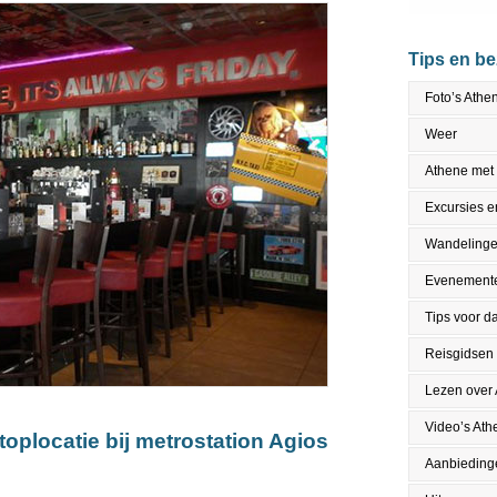
Tips en b
Foto’s Athe
Weer
Athene met
Excursies en
Wandeling
Evenement
Tips voor da
Reisgidsen
Lezen over
Video’s Ath
 toplocatie bij metrostation Agios
Aanbieding