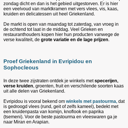
zondag dicht en dan is het gebied uitgestorven. Er is hier
een veelvoud van marktkramen met vers vlees, vis, kaas,
kruiden en delicatessen uit heel Griekenland.
De markt is open van maandag tot zaterdag, van vroeg in
de ochtend tot laat in de middag. Veel Grieken en
restauranthouders kopen hier hun producten vanwege de
verse kwaliteit, de
grote variatie en de lage prijzen
.
Proef Griekenland in Evripidou en
Sophocleous
In deze twee zijstraten ontdek je winkels met
specerijen,
verse kruiden
, groenten, fruit en verschilende soorten kaas
uit alle delen van Griekenland.
Evripidou is vooral bekend om
winkels met pastourma,
dat
is gedroogd vlees (rund, geit of zelfs kameel), bedekt met
een kruidenpasta van komijn, knoflook en paprika
(tsemeni). Voor de beste pastourma en vleeswaren ga je
naar Miran en Arapian.