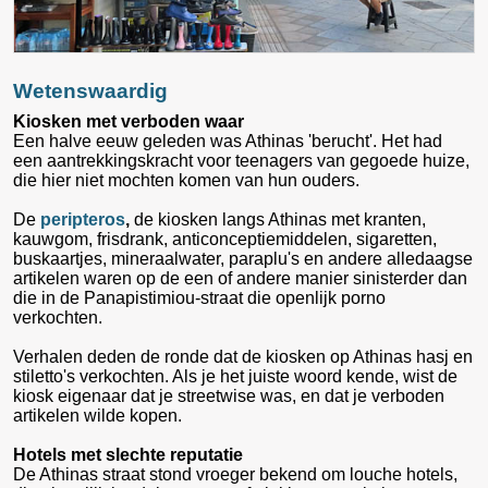
Wetenswaardig
Kiosken met verboden waar
Een halve eeuw geleden was Athinas 'berucht'. Het had
een aantrekkingskracht voor teenagers van gegoede huize,
die hier niet mochten komen van hun ouders.
De
peripteros
,
de kiosken langs Athinas met kranten,
kauwgom, frisdrank, anticonceptiemiddelen, sigaretten,
buskaartjes, mineraalwater, paraplu's en andere alledaagse
artikelen waren op de een of andere manier sinisterder dan
die in de Panapistimiou-straat die openlijk porno
verkochten.
Verhalen deden de ronde dat de kiosken op Athinas hasj en
stiletto's verkochten. Als je het juiste woord kende, wist de
kiosk eigenaar dat je streetwise was, en dat je verboden
artikelen wilde kopen.
Hotels met slechte reputatie
De Athinas straat stond vroeger bekend om louche hotels,