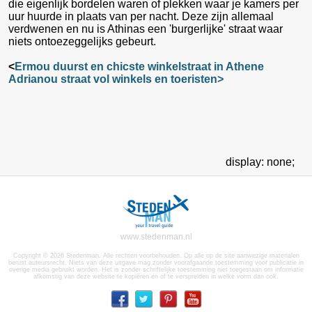
die eigenlijk bordelen waren of plekken waar je kamers per
uur huurde in plaats van per nacht. Deze zijn allemaal
verdwenen en nu is Athinas een 'burgerlijke' straat waar
niets ontoezeggelijks gebeurt.
<
Ermou duurst en chicste winkelstraat in Athene
Adrianou straat vol winkels en toeristen>
display: none;
www.stedenman.nl
Copyright © 2026 Stedenman. Alle rechten voorbehouden. Op alle op de site aanwezige materialen
berust auteursrecht. Niets van deze uitgave mag zonder voorafgaande toestemming voor publicatie in
overige media gebruikt worden. Het is zonder schriftelijke toestemming niet toegestaan om informatie
afkomstig van deze website te kopiëren en of te verspreiden in welke vorm dan ook.